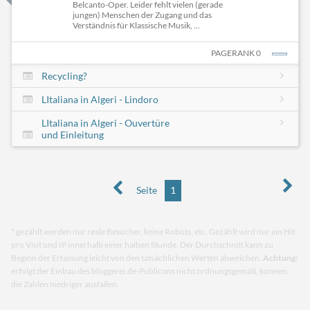
Belcanto-Oper. Leider fehlt vielen (gerade
jungen) Menschen der Zugang und das
Verständnis für Klassische Musik, ...
PAGERANK 0
Recycling?
LItaliana in Algeri - Lindoro
LItaliana in Algeri - Ouvertüre
und Einleitung
Seite
1
* gezählt werden nur reale Besucher, keine Robots, etc. Gezählt wird nur ein Hit
pro Visit und IP innerhalb einer halben Stunde. Der Durchschnitt kann zu
Beginn der Erfassung leicht von den tatsächlichen Werten abweichen.
Achtung:
erfolgt der Einbau des bloggerei.de-Publicons nicht ordnungsgemäß, können
die Zahlen niedriger ausfallen.