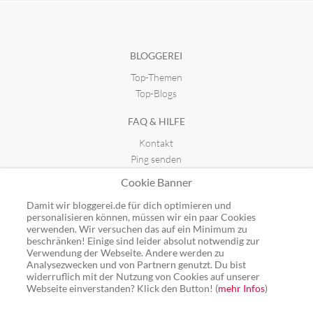
BLOGGEREI
Top-Themen
Top-Blogs
FAQ & HILFE
Kontakt
Ping senden
Publicon einbinden
Cookie Banner
GUTSCHEINE
Damit wir bloggerei.de für dich optimieren und
personalisieren können, müssen wir ein paar Cookies
Top-Gutscheine
verwenden. Wir versuchen das auf ein Minimum zu
beschränken! Einige sind leider absolut notwendig zur
Alle Shops
Verwendung der Webseite. Andere werden zu
Analysezwecken und von Partnern genutzt. Du bist
widerruflich mit der Nutzung von Cookies auf unserer
Webseite einverstanden? Klick den Button! (
mehr Infos
)
Ping: http://rpc.bloggerei.de/ping/ (*nur für angemeldete Blogs)