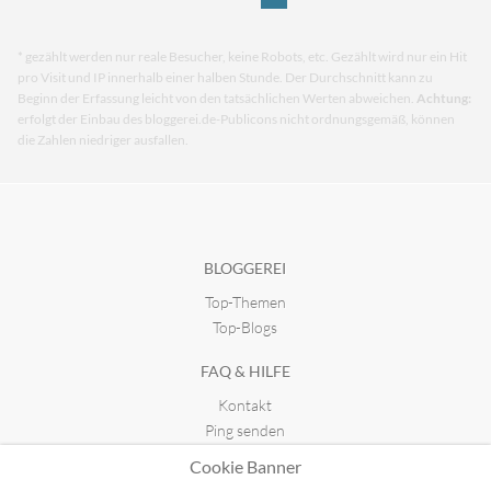
* gezählt werden nur reale Besucher, keine Robots, etc. Gezählt wird nur ein Hit
pro Visit und IP innerhalb einer halben Stunde. Der Durchschnitt kann zu
Beginn der Erfassung leicht von den tatsächlichen Werten abweichen.
Achtung:
erfolgt der Einbau des bloggerei.de-Publicons nicht ordnungsgemäß, können
die Zahlen niedriger ausfallen.
BLOGGEREI
Top-Themen
Top-Blogs
FAQ & HILFE
Kontakt
Ping senden
Publicon einbinden
Cookie Banner