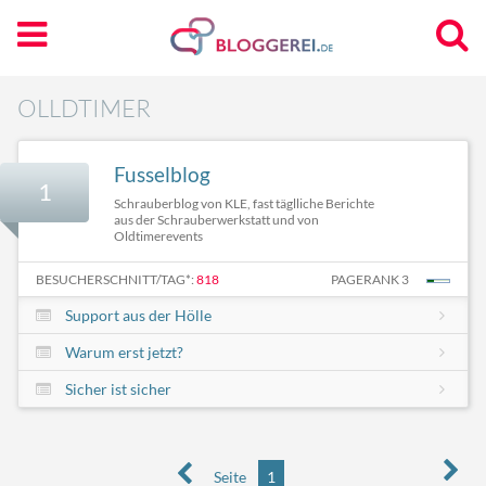
OLLDTIMER
Fusselblog
1
Schrauberblog von KLE, fast täglliche Berichte
aus der Schrauberwerkstatt und von
Oldtimerevents
BESUCHERSCHNITT/TAG*:
818
PAGERANK 3
Support aus der Hölle
Warum erst jetzt?
Sicher ist sicher
Seite
1