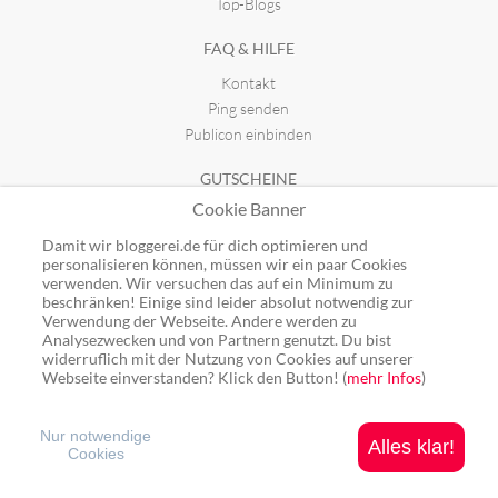
Top-Blogs
FAQ & HILFE
Kontakt
Ping senden
Publicon einbinden
GUTSCHEINE
Cookie Banner
Top-Gutscheine
Alle Shops
Damit wir bloggerei.de für dich optimieren und
personalisieren können, müssen wir ein paar Cookies
verwenden. Wir versuchen das auf ein Minimum zu
beschränken! Einige sind leider absolut notwendig zur
Verwendung der Webseite. Andere werden zu
Analysezwecken und von Partnern genutzt. Du bist
Ping: http://rpc.bloggerei.de/ping/ (*nur für angemeldete Blogs)
widerruflich mit der Nutzung von Cookies auf unserer
Blogverzeichnis Bloggerei.de © 2006 - 2026
Webseite einverstanden? Klick den Button! (
mehr Infos
)
Impressum
|
Datenschutz
Nur notwendige
Alles klar!
Cookies