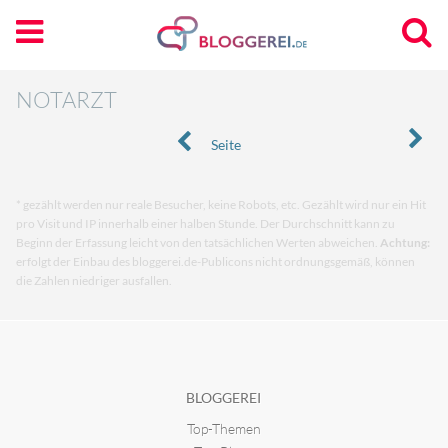
NOTARZT
Seite
* gezählt werden nur reale Besucher, keine Robots, etc. Gezählt wird nur ein Hit
pro Visit und IP innerhalb einer halben Stunde. Der Durchschnitt kann zu
Beginn der Erfassung leicht von den tatsächlichen Werten abweichen.
Achtung:
erfolgt der Einbau des bloggerei.de-Publicons nicht ordnungsgemäß, können
die Zahlen niedriger ausfallen.
BLOGGEREI
Top-Themen