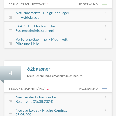
BESUCHERSCHNITT/TAG*:
1
PAGERANK 0
Naturmomente - Ein grüner Jäger
im Heidekraut.
SAAD - Ein Hoch auf die
Systemadministratoren!
Verlorene Gewinner - Müdigkeit,
Pilze und Liebe.
62baasner
4
Mein Leben und die Welt um mich herum.
BESUCHERSCHNITT/TAG*:
1
PAGERANK 0
Neubau der Echazbrücke in
Betzingen. (25.08.2024)
Neubau Logistik Fläche Romina.
25.08.2024