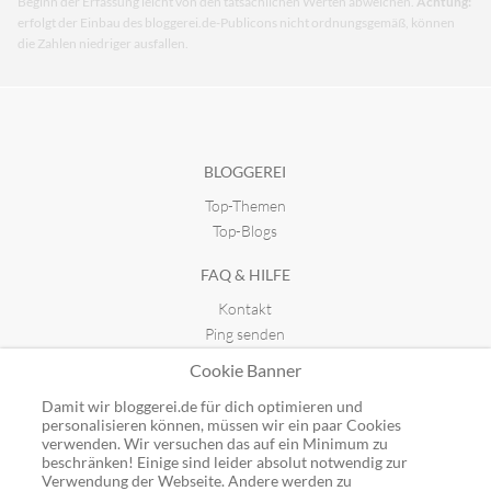
Beginn der Erfassung leicht von den tatsächlichen Werten abweichen.
Achtung:
erfolgt der Einbau des bloggerei.de-Publicons nicht ordnungsgemäß, können
die Zahlen niedriger ausfallen.
BLOGGEREI
Top-Themen
Top-Blogs
FAQ & HILFE
Kontakt
Ping senden
Publicon einbinden
Cookie Banner
GUTSCHEINE
Damit wir bloggerei.de für dich optimieren und
personalisieren können, müssen wir ein paar Cookies
Top-Gutscheine
verwenden. Wir versuchen das auf ein Minimum zu
Alle Shops
beschränken! Einige sind leider absolut notwendig zur
Verwendung der Webseite. Andere werden zu