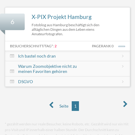
X-PIX Projekt Hamburg
6
Fotoblog aus Hamburg beschäftigt sich den
alltäglichen Dingen aus dem Leben eiens
Amateurfotografen.
BESUCHERSCHNITT/TAG*:
2
PAGERANK 0
Ich bastel noch dran
Warum Zoomobjektive nicht zu
meinen Favoriten gehören
DSGVO
Seite
1
* gezählt werden nur reale Besucher, keine Robots, etc. Gezählt wird nur ein Hit
pro Visit und IP innerhalb einer halben Stunde. Der Durchschnitt kann zu