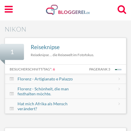
NIKON
Reiseknipse
1
Reiseknipse ... die Reisewelt im Fotofokus.
BESUCHERSCHNITT/TAG*:
6
PAGERANK 3
Florenz - Artigianato e Palazzo
Florenz - Schönheit, die man
festhalten möchte.
Hat mich Afrika als Mensch
verändert?