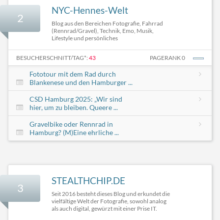
NYC-Hennes-Welt
2
Blog aus den Bereichen Fotografie, Fahrrad
(Rennrad/Gravel), Technik, Emo, Musik,
Lifestyle und persönliches
BESUCHERSCHNITT/TAG*:
43
PAGERANK 0
Fototour mit dem Rad durch
Blankenese und den Hamburger ...
CSD Hamburg 2025: „Wir sind
hier, um zu bleiben. Queere ...
Gravelbike oder Rennrad in
Hamburg? (M)Eine ehrliche ...
STEALTHCHIP.DE
3
Seit 2016 besteht dieses Blog und erkundet die
vielfältige Welt der Fotografie, sowohl analog
als auch digital, gewürzt mit einer Prise IT.