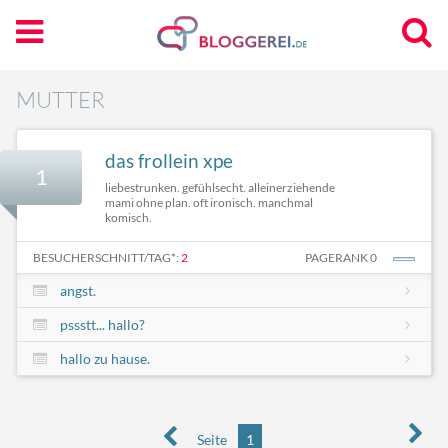
MUTTER
das frollein xpe
1
liebestrunken. gefühlsecht. alleinerziehende
mami ohne plan. oft ironisch. manchmal
komisch.
BESUCHERSCHNITT/TAG*:
2
PAGERANK 0
angst.
pssstt... hallo?
hallo zu hause.
Seite
1