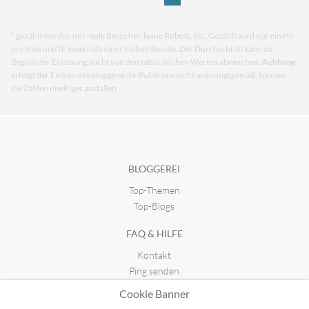
* gezählt werden nur reale Besucher, keine Robots, etc. Gezählt wird nur ein Hit
pro Visit und IP innerhalb einer halben Stunde. Der Durchschnitt kann zu
Beginn der Erfassung leicht von den tatsächlichen Werten abweichen.
Achtung:
erfolgt der Einbau des bloggerei.de-Publicons nicht ordnungsgemäß, können
die Zahlen niedriger ausfallen.
BLOGGEREI
Top-Themen
Top-Blogs
FAQ & HILFE
Kontakt
Ping senden
Publicon einbinden
Cookie Banner