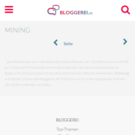
MINING
Seite
* gezählt werden nur reale Besucher, keine Robots, etc. Gezählt wird nur ein Hit
pro Visit und IP innerhalb einer halben Stunde. Der Durchschnitt kann zu
Beginn der Erfassung leicht von den tatsächlichen Werten abweichen.
Achtung:
erfolgt der Einbau des bloggerei.de-Publicons nicht ordnungsgemäß, können
die Zahlen niedriger ausfallen.
BLOGGEREI
Top-Themen