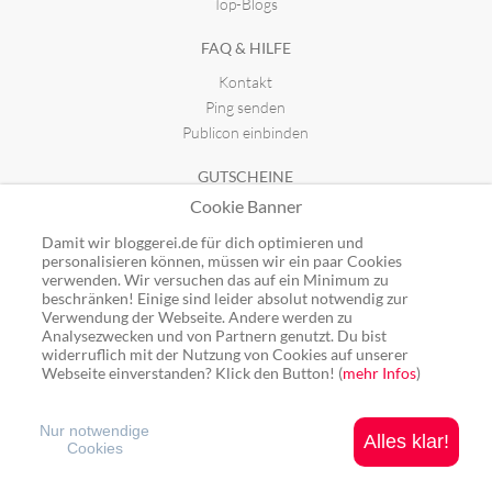
Top-Blogs
FAQ & HILFE
Kontakt
Ping senden
Publicon einbinden
GUTSCHEINE
Cookie Banner
Top-Gutscheine
Alle Shops
Damit wir bloggerei.de für dich optimieren und
personalisieren können, müssen wir ein paar Cookies
verwenden. Wir versuchen das auf ein Minimum zu
beschränken! Einige sind leider absolut notwendig zur
Verwendung der Webseite. Andere werden zu
Analysezwecken und von Partnern genutzt. Du bist
Ping: http://rpc.bloggerei.de/ping/ (*nur für angemeldete Blogs)
widerruflich mit der Nutzung von Cookies auf unserer
Blogverzeichnis Bloggerei.de © 2006 - 2026
Webseite einverstanden? Klick den Button! (
mehr Infos
)
Impressum
|
Datenschutz
Nur notwendige
Alles klar!
Cookies