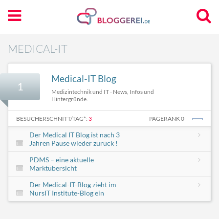
MEDICAL-IT
Medical-IT Blog
1
Medizintechnik und IT - News, Infos und
Hintergründe.
BESUCHERSCHNITT/TAG*:
3
PAGERANK 0
Der Medical IT Blog ist nach 3
Jahren Pause wieder zurück !
PDMS – eine aktuelle
Marktübersicht
Der Medical-IT-Blog zieht im
NursIT Institute-Blog ein