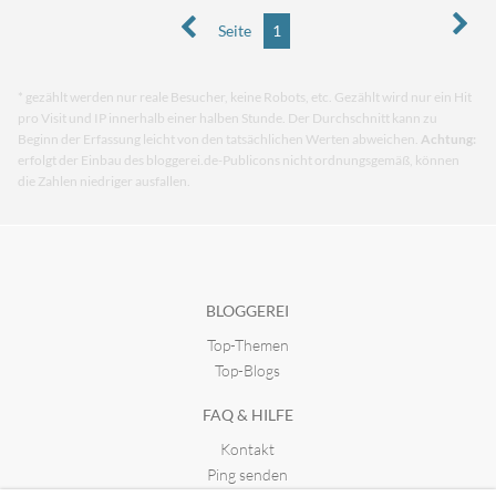
Seite
1
* gezählt werden nur reale Besucher, keine Robots, etc. Gezählt wird nur ein Hit
pro Visit und IP innerhalb einer halben Stunde. Der Durchschnitt kann zu
Beginn der Erfassung leicht von den tatsächlichen Werten abweichen.
Achtung:
erfolgt der Einbau des bloggerei.de-Publicons nicht ordnungsgemäß, können
die Zahlen niedriger ausfallen.
BLOGGEREI
Top-Themen
Top-Blogs
FAQ & HILFE
Kontakt
Ping senden