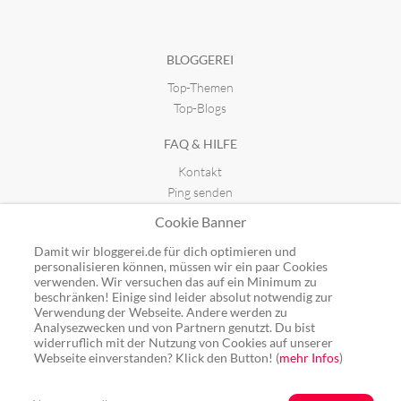
BLOGGEREI
Top-Themen
Top-Blogs
FAQ & HILFE
Kontakt
Ping senden
Publicon einbinden
Cookie Banner
GUTSCHEINE
Damit wir bloggerei.de für dich optimieren und
personalisieren können, müssen wir ein paar Cookies
Top-Gutscheine
verwenden. Wir versuchen das auf ein Minimum zu
beschränken! Einige sind leider absolut notwendig zur
Alle Shops
Verwendung der Webseite. Andere werden zu
Analysezwecken und von Partnern genutzt. Du bist
widerruflich mit der Nutzung von Cookies auf unserer
Webseite einverstanden? Klick den Button! (
mehr Infos
)
Ping: http://rpc.bloggerei.de/ping/ (*nur für angemeldete Blogs)
Blogverzeichnis Bloggerei.de © 2006 - 2026