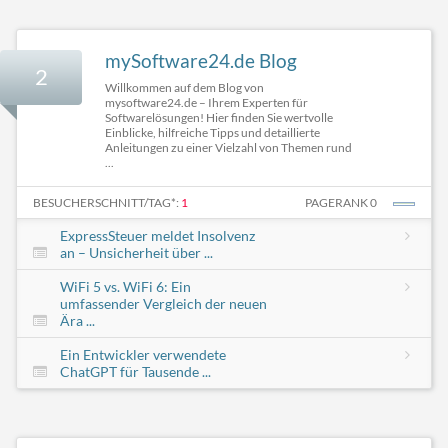
mySoftware24.de Blog
2
Willkommen auf dem Blog von
mysoftware24.de – Ihrem Experten für
Softwarelösungen! Hier finden Sie wertvolle
Einblicke, hilfreiche Tipps und detaillierte
Anleitungen zu einer Vielzahl von Themen rund
...
BESUCHERSCHNITT/TAG*:
1
PAGERANK 0
ExpressSteuer meldet Insolvenz
an – Unsicherheit über ...
WiFi 5 vs. WiFi 6: Ein
umfassender Vergleich der neuen
Ära ...
Ein Entwickler verwendete
ChatGPT für Tausende ...