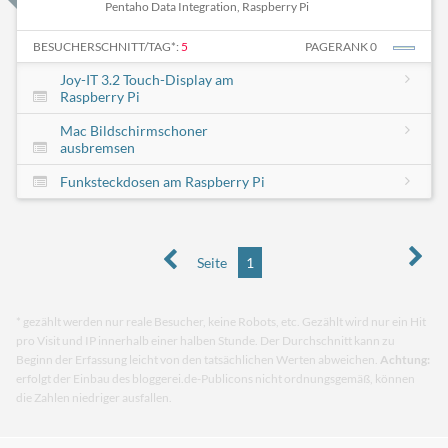
Pentaho Data Integration, Raspberry Pi
BESUCHERSCHNITT/TAG*:
5
PAGERANK 0
Joy-IT 3.2 Touch-Display am
Raspberry Pi
Mac Bildschirmschoner
ausbremsen
Funksteckdosen am Raspberry Pi
Seite
1
* gezählt werden nur reale Besucher, keine Robots, etc. Gezählt wird nur ein Hit
pro Visit und IP innerhalb einer halben Stunde. Der Durchschnitt kann zu
Beginn der Erfassung leicht von den tatsächlichen Werten abweichen.
Achtung:
erfolgt der Einbau des bloggerei.de-Publicons nicht ordnungsgemäß, können
die Zahlen niedriger ausfallen.