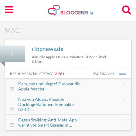
MAC
iTopnews.de
1
Aktuelle Apple-News & Rabatte zu iPhone, iPad
& Mac.
BESUCHERSCHNITT/TAG*:
2.781
PAGERANK 3
Kam, sah und biegte! Das war die
Apple-Woche
Neu von Alogic: Flexible
Docking-Stationen, kompakte
USB-C ...
Gegen Stalking: Anti-Meta-App
warnt vor Smart Glasses in ...