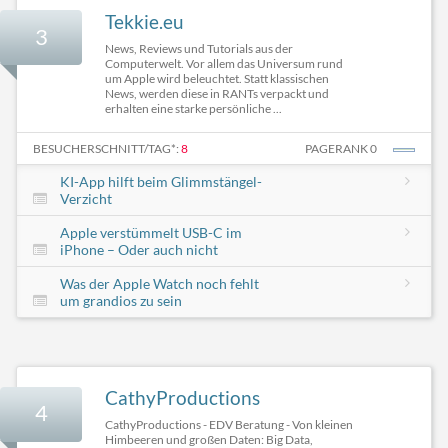
Tekkie.eu
3
News, Reviews und Tutorials aus der
Computerwelt. Vor allem das Universum rund
um Apple wird beleuchtet. Statt klassischen
News, werden diese in RANTs verpackt und
erhalten eine starke persönliche ...
BESUCHERSCHNITT/TAG*:
8
PAGERANK 0
KI-App hilft beim Glimmstängel-
Verzicht
Apple verstümmelt USB-C im
iPhone – Oder auch nicht
Was der Apple Watch noch fehlt
um grandios zu sein
CathyProductions
4
CathyProductions - EDV Beratung - Von kleinen
Himbeeren und großen Daten: Big Data,