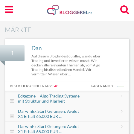
MÄRKTE
Dan
1
Auf diesem Blog findest du alles, was du über
Trading und Investieren wissen musst. Wir
decken alle relevanten Themen ab, vom Algo
Trading bis diskretionären Handel. Wir
vermitteln Wissen über ...
BESUCHERSCHNITT/TAG*:
40
PAGERANK 0
Edgezone – Algo Trading Systeme
mit Struktur und Klarheit
DarwinEx Start Gelungen: Avalut
X1 Erhält 65.000 EUR ...
DarwinEx Start Gelungen: Avalut
X1 Erhält 65.000 EUR ...