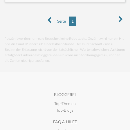
Seite
1
* gezählt werden nur reale Besucher, keine Robots, etc. Gezählt wird nur ein Hit
pro Visit und IP innerhalb einer halben Stunde. Der Durchschnitt kann zu
Beginn der Erfassung leicht von den tatsächlichen Werten abweichen.
Achtung:
erfolgt der Einbau des bloggerei.de-Publicons nicht ordnungsgemäß, können
die Zahlen niedriger ausfallen.
BLOGGEREI
Top-Themen
Top-Blogs
FAQ & HILFE