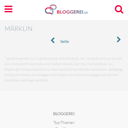
MÄRKLIN
Seite
* gezählt werden nur reale Besucher, keine Robots, etc. Gezählt wird nur ein Hit
pro Visit und IP innerhalb einer halben Stunde. Der Durchschnitt kann zu
Beginn der Erfassung leicht von den tatsächlichen Werten abweichen.
Achtung:
erfolgt der Einbau des bloggerei.de-Publicons nicht ordnungsgemäß, können
die Zahlen niedriger ausfallen.
BLOGGEREI
Top-Themen