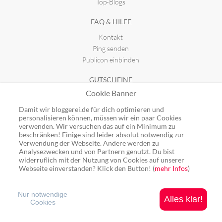
Top-Blogs
FAQ & HILFE
Kontakt
Ping senden
Publicon einbinden
GUTSCHEINE
Cookie Banner
Top-Gutscheine
Alle Shops
Damit wir bloggerei.de für dich optimieren und
personalisieren können, müssen wir ein paar Cookies
verwenden. Wir versuchen das auf ein Minimum zu
beschränken! Einige sind leider absolut notwendig zur
Verwendung der Webseite. Andere werden zu
Analysezwecken und von Partnern genutzt. Du bist
Ping: http://rpc.bloggerei.de/ping/ (*nur für angemeldete Blogs)
widerruflich mit der Nutzung von Cookies auf unserer
Blogverzeichnis Bloggerei.de © 2006 - 2026
Webseite einverstanden? Klick den Button! (
mehr Infos
)
Impressum
|
Datenschutz
Nur notwendige
Alles klar!
Cookies