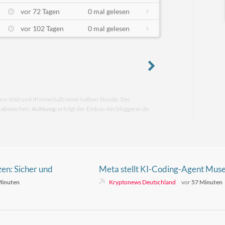
vor 72 Tagen
0 mal gelesen
vor 102 Tagen
0 mal gelesen
pro Visit und IP innerhalb einer halben Stunde. Der
n abweichen.
Achtung:
erfolgt der Einbau des bloggerei.de-
en: Sicher und
Meta stellt KI-Coding-Agent Mus
einstellung
vor: Der Vergleich mit Claude Co
Minuten
Kryptonews Deutschland
vor
57 Minuten
und Codex