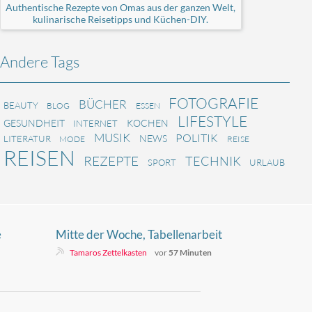
Authentische Rezepte von Omas aus der ganzen Welt,
kulinarische Reisetipps und Küchen-DIY.
Andere Tags
FOTOGRAFIE
BÜCHER
BEAUTY
BLOG
ESSEN
LIFESTYLE
GESUNDHEIT
KOCHEN
INTERNET
MUSIK
POLITIK
NEWS
LITERATUR
MODE
REISE
REISEN
REZEPTE
TECHNIK
SPORT
URLAUB
e
Mitte der Woche, Tabellenarbeit
de
und der Mist mit dem neuen
Tamaros Zettelkasten
vor
57 Minuten
Notebook