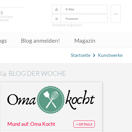
15
GO
ESUCHER
NLINE
Passwort vergessen?
ogs
Blog anmelden!
Magazin
Startseite
Kunstwerke
BLOG DER WOCHE
Mund auf: Oma Kocht
+ DETAILS