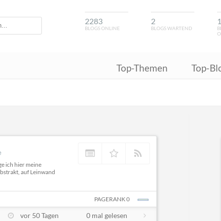
2283
2
BLOGS ONLINE
BLOGS WARTEND
B
O
Top-Themen
Top-Bl
e
e ich hier meine
bstrakt, auf Leinwand
PAGERANK 0
vor 50 Tagen
0 mal gelesen