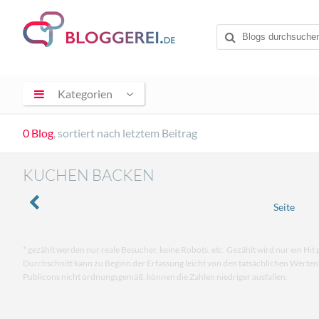
Kategorien
0 Blog
, sortiert nach letztem Beitrag
KUCHEN BACKEN
Seite
* gezählt werden nur reale Besucher, keine Robots, etc. Gezählt wird nur ein Hit 
Durchschnitt kann zu Beginn der Erfassung leicht von den tatsächlichen Werte
Publicons nicht ordnungsgemäß, können die Zahlen niedriger ausfallen.