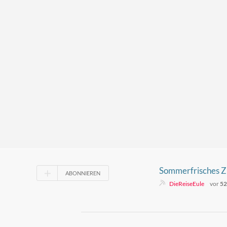
Sommerfrisches Zi
ABONNIEREN
ohne Ei
DieReiseEule
vor
52