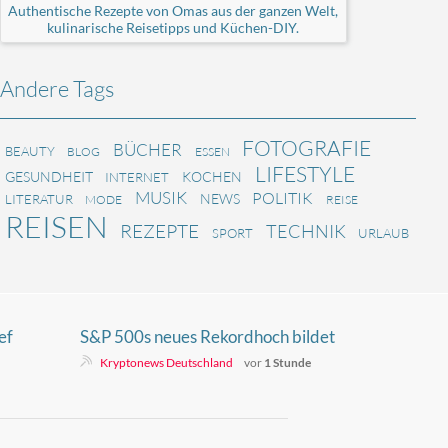
Authentische Rezepte von Omas aus der ganzen Welt,
kulinarische Reisetipps und Küchen-DIY.
Andere Tags
FOTOGRAFIE
BÜCHER
BEAUTY
BLOG
ESSEN
LIFESTYLE
GESUNDHEIT
KOCHEN
INTERNET
MUSIK
POLITIK
NEWS
LITERATUR
MODE
REISE
REISEN
REZEPTE
TECHNIK
SPORT
URLAUB
ef
S&P 500s neues Rekordhoch bildet
ein Muster, das erst 3 Mal vorkam
Kryptonews Deutschland
vor
1 Stunde