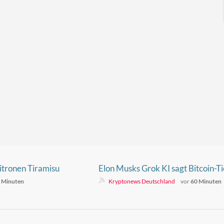
tronen Tiramisu
Elon Musks Grok KI sagt Bitcoin-Ti
voraus – das ist die Zahl
 Minuten
Kryptonews Deutschland
vor
60 Minuten