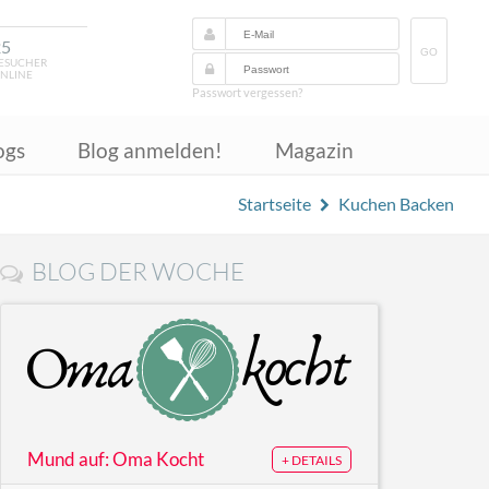
25
GO
ESUCHER
NLINE
Passwort vergessen?
ogs
Blog anmelden!
Magazin
Startseite
Kuchen Backen
BLOG DER WOCHE
Mund auf: Oma Kocht
+ DETAILS