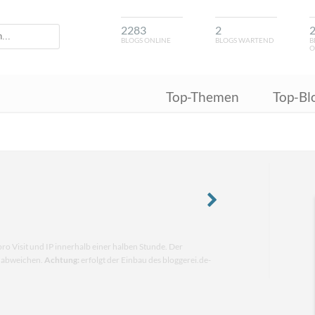
2283
2
BLOGS ONLINE
BLOGS WARTEND
B
O
Top-Themen
Top-Bl
pro Visit und IP innerhalb einer halben Stunde. Der
n abweichen.
Achtung:
erfolgt der Einbau des bloggerei.de-