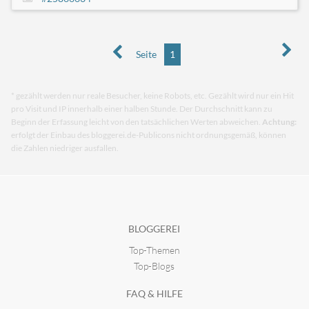
Seite
1
* gezählt werden nur reale Besucher, keine Robots, etc. Gezählt wird nur ein Hit
pro Visit und IP innerhalb einer halben Stunde. Der Durchschnitt kann zu
Beginn der Erfassung leicht von den tatsächlichen Werten abweichen.
Achtung:
erfolgt der Einbau des bloggerei.de-Publicons nicht ordnungsgemäß, können
die Zahlen niedriger ausfallen.
BLOGGEREI
Top-Themen
Top-Blogs
FAQ & HILFE