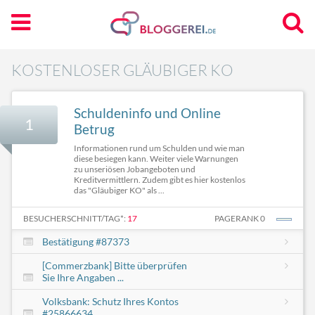
KOSTENLOSER GLÄUBIGER KO
Schuldeninfo und Online
1
Betrug
Informationen rund um Schulden und wie man
diese besiegen kann. Weiter viele Warnungen
zu unseriösen Jobangeboten und
Kreditvermittlern. Zudem gibt es hier kostenlos
das "Gläubiger KO" als ...
BESUCHERSCHNITT/TAG*:
17
PAGERANK 0
Bestätigung #87373
[Commerzbank] Bitte überprüfen
Sie Ihre Angaben ...
Volksbank: Schutz Ihres Kontos
#25866634