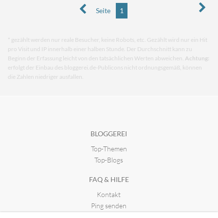
Seite
1
* gezählt werden nur reale Besucher, keine Robots, etc. Gezählt wird nur ein Hit
pro Visit und IP innerhalb einer halben Stunde. Der Durchschnitt kann zu
Beginn der Erfassung leicht von den tatsächlichen Werten abweichen.
Achtung:
erfolgt der Einbau des bloggerei.de-Publicons nicht ordnungsgemäß, können
die Zahlen niedriger ausfallen.
BLOGGEREI
Top-Themen
Top-Blogs
FAQ & HILFE
Kontakt
Ping senden
Publicon einbinden