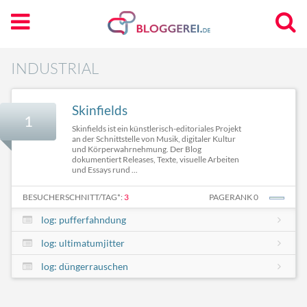
INDUSTRIAL
Skinfields
1
Skinfields ist ein künstlerisch-editoriales Projekt
an der Schnittstelle von Musik, digitaler Kultur
und Körperwahrnehmung. Der Blog
dokumentiert Releases, Texte, visuelle Arbeiten
und Essays rund ...
BESUCHERSCHNITT/TAG*:
3
PAGERANK 0
log: pufferfahndung
log: ultimatumjitter
log: düngerrauschen