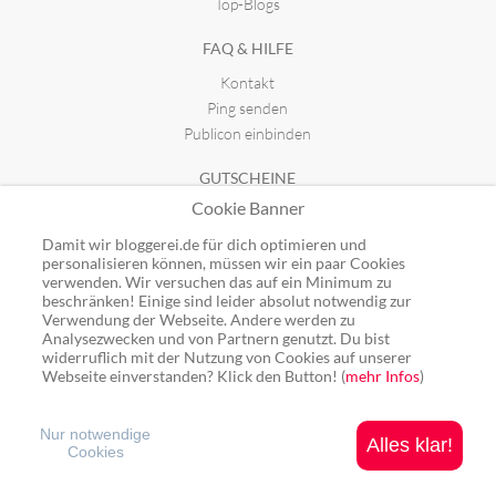
Top-Blogs
FAQ & HILFE
Kontakt
Ping senden
Publicon einbinden
GUTSCHEINE
Cookie Banner
Top-Gutscheine
Alle Shops
Damit wir bloggerei.de für dich optimieren und
personalisieren können, müssen wir ein paar Cookies
verwenden. Wir versuchen das auf ein Minimum zu
beschränken! Einige sind leider absolut notwendig zur
Verwendung der Webseite. Andere werden zu
Analysezwecken und von Partnern genutzt. Du bist
Ping: http://rpc.bloggerei.de/ping/ (*nur für angemeldete Blogs)
widerruflich mit der Nutzung von Cookies auf unserer
Blogverzeichnis Bloggerei.de © 2006 - 2026
Webseite einverstanden? Klick den Button! (
mehr Infos
)
Impressum
|
Datenschutz
Nur notwendige
Alles klar!
Cookies