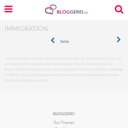
IMMIGRATION
Seite
* gezählt werden nur reale Besucher, keine Robots, etc. Gezählt wird nur ein Hit
pro Visit und IP innerhalb einer halben Stunde. Der Durchschnitt kann zu
Beginn der Erfassung leicht von den tatsächlichen Werten abweichen.
Achtung:
erfolgt der Einbau des bloggerei.de-Publicons nicht ordnungsgemäß, können
die Zahlen niedriger ausfallen.
BLOGGEREI
Top-Themen