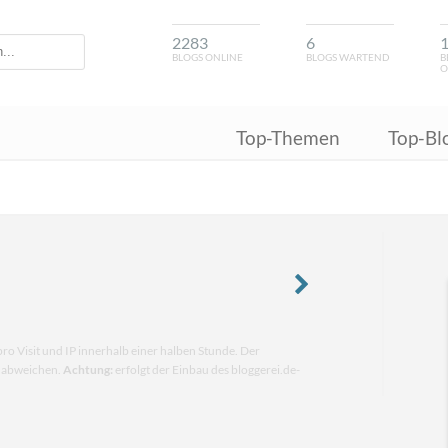
2283
6
BLOGS ONLINE
BLOGS WARTEND
B
O
Top-Themen
Top-Bl
pro Visit und IP innerhalb einer halben Stunde. Der
n abweichen.
Achtung:
erfolgt der Einbau des bloggerei.de-