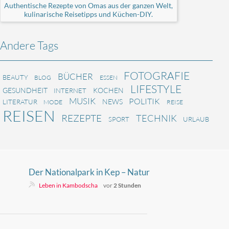
Authentische Rezepte von Omas aus der ganzen Welt,
kulinarische Reisetipps und Küchen-DIY.
Andere Tags
FOTOGRAFIE
BÜCHER
BEAUTY
BLOG
ESSEN
LIFESTYLE
GESUNDHEIT
KOCHEN
INTERNET
MUSIK
POLITIK
NEWS
LITERATUR
MODE
REISE
REISEN
REZEPTE
TECHNIK
SPORT
URLAUB
Der Nationalpark in Kep – Natur
pur
Leben in Kambodscha
vor
2 Stunden