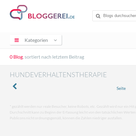
Kategorien
0 Blog
, sortiert nach letztem Beitrag
HUNDEVERHALTENSTHERAPIE
Seite
* gezählt werden nur reale Besucher, keine Robots, etc. Gezählt wird nur ein Hit 
Durchschnitt kann zu Beginn der Erfassung leicht von den tatsächlichen Werte
Publicons nicht ordnungsgemäß, können die Zahlen niedriger ausfallen.