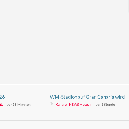
026
WM-Stadion auf Gran Canaria wird
60 Mio. Euro teurer
itz
vor
58 Minuten
Kanaren NEWS Magazin
vor
1 Stunde