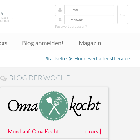
16
GO
ESUCHER
NLINE
Passwort vergessen?
ogs
Blog anmelden!
Magazin
Startseite
Hundeverhaltenstherapie
BLOG DER WOCHE
Mund auf: Oma Kocht
+ DETAILS