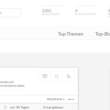
2283
4
BLOGS ONLINE
BLOGS WARTEND
B
O
Top-Themen
Top-Bl
chönste und
von kreativen Ideen
PAGERANK 1
vor 98 Tagen
0 mal gelesen