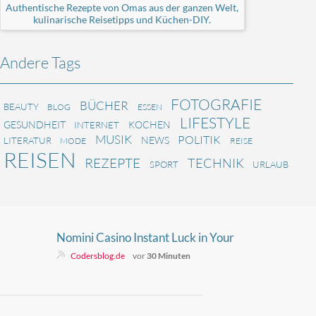
Authentische Rezepte von Omas aus der ganzen Welt,
kulinarische Reisetipps und Küchen-DIY.
Andere Tags
FOTOGRAFIE
BÜCHER
BEAUTY
BLOG
ESSEN
LIFESTYLE
GESUNDHEIT
KOCHEN
INTERNET
MUSIK
POLITIK
NEWS
LITERATUR
MODE
REISE
REISEN
REZEPTE
TECHNIK
SPORT
URLAUB
Nomini Casino Instant Luck in Your
Pocket
Codersblog.de
vor
30 Minuten