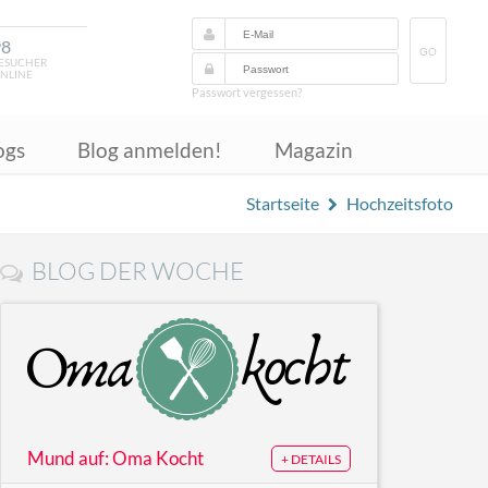
98
GO
ESUCHER
NLINE
Passwort vergessen?
ogs
Blog anmelden!
Magazin
Startseite
Hochzeitsfoto
BLOG DER WOCHE
Mund auf: Oma Kocht
+ DETAILS