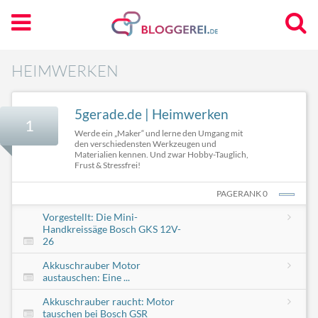
HEIMWERKEN
5gerade.de | Heimwerken
1
Werde ein „Maker“ und lerne den Umgang mit
den verschiedensten Werkzeugen und
Materialien kennen. Und zwar Hobby-Tauglich,
Frust & Stressfrei!
PAGERANK 0
Vorgestellt: Die Mini-
Handkreissäge Bosch GKS 12V-
26
Akkuschrauber Motor
austauschen: Eine ...
Akkuschrauber raucht: Motor
tauschen bei Bosch GSR