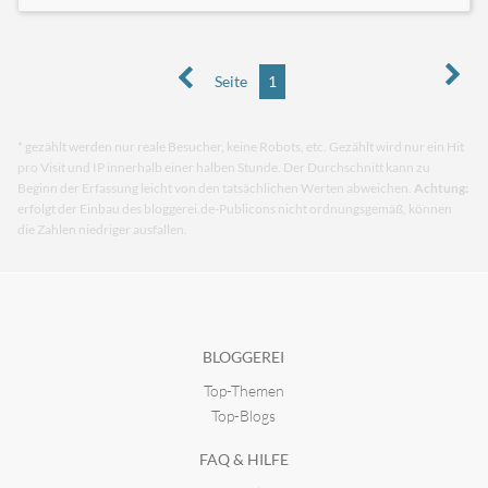
Seite
1
* gezählt werden nur reale Besucher, keine Robots, etc. Gezählt wird nur ein Hit
pro Visit und IP innerhalb einer halben Stunde. Der Durchschnitt kann zu
Beginn der Erfassung leicht von den tatsächlichen Werten abweichen.
Achtung:
erfolgt der Einbau des bloggerei.de-Publicons nicht ordnungsgemäß, können
die Zahlen niedriger ausfallen.
BLOGGEREI
Top-Themen
Top-Blogs
FAQ & HILFE