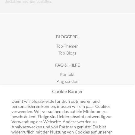
die Zahlen niedriger ausfallen.
BLOGGEREI
Top-Themen
Top-Blogs
FAQ & HILFE
Kontakt
Ping senden
Publicon einbinden
Cookie Banner
GUTSCHEINE
Damit wir bloggerei.de für dich optimieren und
personalisieren können, müssen wir ein paar Cookies
Top-Gutscheine
verwenden. Wir versuchen das auf ein Minimum zu
Alle Shops
beschränken! Einige sind leider absolut notwendig zur
Verwendung der Webseite. Andere werden zu
Analysezwecken und von Partnern genutzt. Du bist
widerruflich mit der Nutzung von Cookies auf unserer