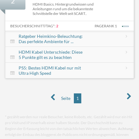
2
HDMI Basics. Hintergrundwissen und
Anleitungen rund um die bekannteste
Schnittstelle der Welt seit SCART..
BESUCHERSCHNITT/TAG*:
2
PAGERANK 1
Ratgeber Heimkino-Beleuchtung:
Das perfekte Ambiente für ...
HDMI Kabel Unterschiede: Diese
5 Punkte gilt es zu beachten
PS5: Bestes HDMI Kabel nur mit
Ultra High Speed
Seite
1
* gezählt werden nur reale Besucher, keine Robots, etc. Gezählt wird nur ein Hit
pro Visit und IP innerhalb einer halben Stunde. Der Durchschnitt kann zu
Beginn der Erfassung leicht von den tatsächlichen Werten abweichen.
Achtung:
erfolgt der Einbau des bloggerei.de-Publicons nicht ordnungsgemäß, können