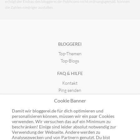
erfolgt der Einbau des bloggerei.de-Publicons nicht ordnungsgemäß, können
die Zahlen niedriger ausfallen.
BLOGGEREI
Top-Themen
Top-Blogs
FAQ & HILFE
Kontakt
Ping senden
Publicon einbinden
Cookie Banner
GUTSCHEINE
Damit wir bloggerei.de für dich optimieren und
personalisieren können, müssen wir ein paar Cookies
Top-Gutscheine
verwenden. Wir versuchen das auf ein Minimum zu
Alle Shops
beschränken! Einige sind leider absolut notwendig zur
Verwendung der Webseite. Andere werden zu
Analysezwecken und von Partnern genutzt. Du bist