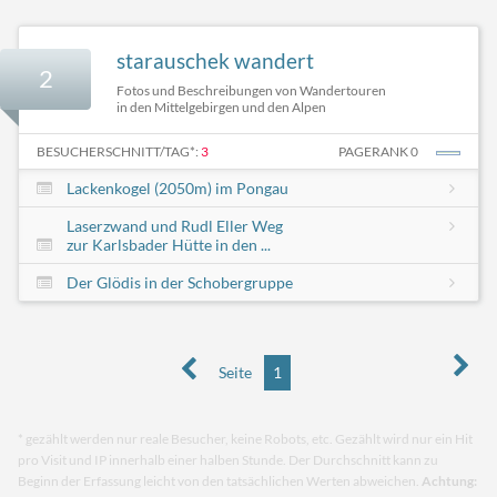
starauschek wandert
2
Fotos und Beschreibungen von Wandertouren
in den Mittelgebirgen und den Alpen
BESUCHERSCHNITT/TAG*:
3
PAGERANK 0
Lackenkogel (2050m) im Pongau
Laserzwand und Rudl Eller Weg
zur Karlsbader Hütte in den ...
Der Glödis in der Schobergruppe
Seite
1
* gezählt werden nur reale Besucher, keine Robots, etc. Gezählt wird nur ein Hit
pro Visit und IP innerhalb einer halben Stunde. Der Durchschnitt kann zu
Beginn der Erfassung leicht von den tatsächlichen Werten abweichen.
Achtung: