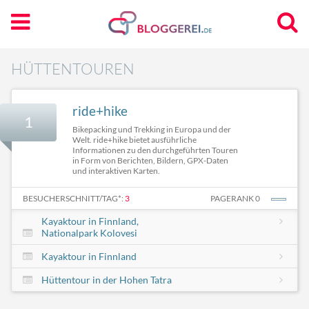
HÜTTENTOUREN
ride+hike
1
Bikepacking und Trekking in Europa und der
Welt. ride+hike bietet ausführliche
Informationen zu den durchgeführten Touren
in Form von Berichten, Bildern, GPX-Daten
und interaktiven Karten.
BESUCHERSCHNITT/TAG*:
3
PAGERANK 0
Kayaktour in Finnland,
Nationalpark Kolovesi
Kayaktour in Finnland
Hüttentour in der Hohen Tatra