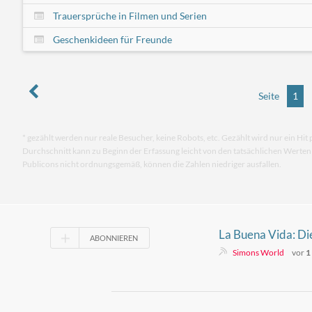
Trauersprüche in Filmen und Serien
Geschenkideen für Freunde
Seite
1
* gezählt werden nur reale Besucher, keine Robots, etc. Gezählt wird nur ein Hit 
Durchschnitt kann zu Beginn der Erfassung leicht von den tatsächlichen Werte
Publicons nicht ordnungsgemäß, können die Zahlen niedriger ausfallen.
La Buena Vida: D
ABONNIEREN
Odyssee
Simons World
vor
1