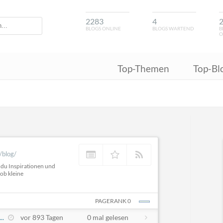
2283
4
BLOGS ONLINE
BLOGS WARTEND
B
O
Top-Themen
Top-Bl
/blog/
 du Inspirationen und
ob kleine
PAGERANK 0
..
vor 893 Tagen
0 mal gelesen