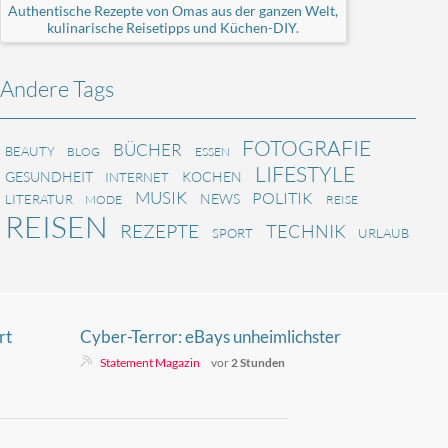
Authentische Rezepte von Omas aus der ganzen Welt,
kulinarische Reisetipps und Küchen-DIY.
Andere Tags
FOTOGRAFIE
BÜCHER
BEAUTY
BLOG
ESSEN
LIFESTYLE
GESUNDHEIT
KOCHEN
INTERNET
MUSIK
POLITIK
NEWS
LITERATUR
MODE
REISE
REISEN
REZEPTE
TECHNIK
SPORT
URLAUB
rt
Cyber-Terror: eBays unheimlichster
Skandal der Netzgeschichte
Statement Magazin
vor
2 Stunden