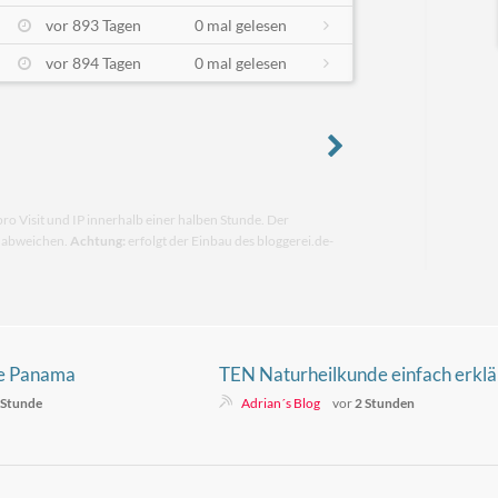
vor 893 Tagen
0 mal gelesen
vor 894 Tagen
0 mal gelesen
pro Visit und IP innerhalb einer halben Stunde. Der
n abweichen.
Achtung:
erfolgt der Einbau des bloggerei.de-
ie Panama
TEN Naturheilkunde einfach erklä
für den Alltag
 Stunde
Adrian´s Blog
vor
2 Stunden