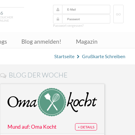
26
GO
ESUCHER
NLINE
Passwort vergessen?
ogs
Blog anmelden!
Magazin
Startseite
Grußkarte Schreiben
BLOG DER WOCHE
Mund auf: Oma Kocht
+ DETAILS