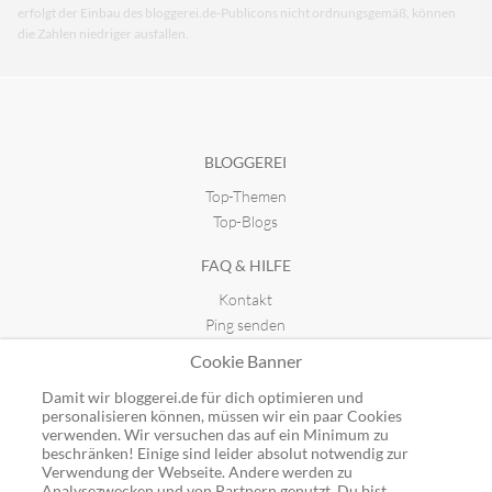
erfolgt der Einbau des bloggerei.de-Publicons nicht ordnungsgemäß, können
die Zahlen niedriger ausfallen.
BLOGGEREI
Top-Themen
Top-Blogs
FAQ & HILFE
Kontakt
Ping senden
Publicon einbinden
Cookie Banner
GUTSCHEINE
Damit wir bloggerei.de für dich optimieren und
personalisieren können, müssen wir ein paar Cookies
Top-Gutscheine
verwenden. Wir versuchen das auf ein Minimum zu
beschränken! Einige sind leider absolut notwendig zur
Alle Shops
Verwendung der Webseite. Andere werden zu
Analysezwecken und von Partnern genutzt. Du bist