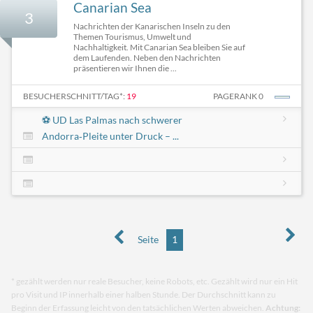
Canarian Sea
3
Nachrichten der Kanarischen Inseln zu den
Themen Tourismus, Umwelt und
Nachhaltigkeit. Mit Canarian Sea bleiben Sie auf
dem Laufenden. Neben den Nachrichten
präsentieren wir Ihnen die ...
BESUCHERSCHNITT/TAG*:
19
PAGERANK 0
⚽ UD Las Palmas nach schwerer
Andorra‑Pleite unter Druck – ...
Seite
1
* gezählt werden nur reale Besucher, keine Robots, etc. Gezählt wird nur ein Hit
pro Visit und IP innerhalb einer halben Stunde. Der Durchschnitt kann zu
Beginn der Erfassung leicht von den tatsächlichen Werten abweichen.
Achtung: