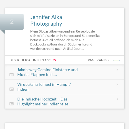
Jennifer Alka
2
Photography
Mein Blog ist überwiegend ein Reiseblog der
sich mit Reisezielen in Europa und Südamerika
befasst. Aktuell befinde ich mich auf
Backpacking-Tour durch Südamerika und
werde nach und nach Artikel über ...
BESUCHERSCHNITT/TAG*:
79
PAGERANK 0
Jakobsweg Camino Finisterre und
Muxia: Etappen inkl. ...
Virupaksha Tempel in Hampi /
Indien
Die Indische Hochzeit – Das
Highlight meiner Indienreise