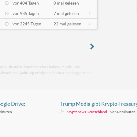
vor 404 Tagen
0 mal gelesen
vor 985 Tagen
7 mal gelesen
vor 2245 Tagen
22 mal gelesen
pro Visit und IP innerhalb einer halben Stunde. Der
n abweichen.
Achtung:
erfolgt der Einbau des bloggerei.de-
ogle Drive:
Trump Media gibt Krypto-Treasur
t zu Ihnen?
und Vorhersagemarkt-Pläne auf
Minuten
Kryptonews Deutschland
vor
49 Minuten