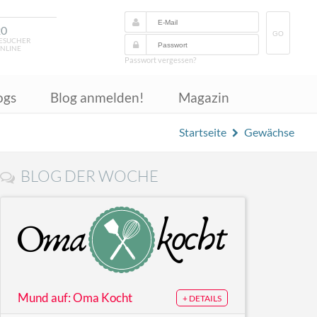
20
GO
ESUCHER
NLINE
Passwort vergessen?
ogs
Blog anmelden!
Magazin
Startseite
Gewächse
BLOG DER WOCHE
Mund auf: Oma Kocht
+ DETAILS