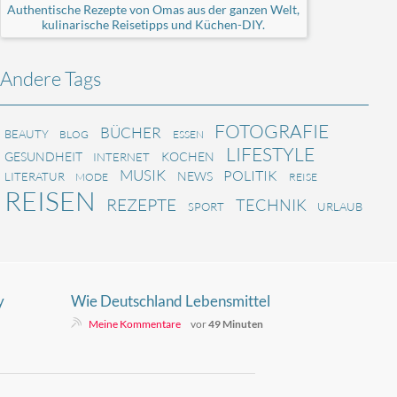
Authentische Rezepte von Omas aus der ganzen Welt,
kulinarische Reisetipps und Küchen-DIY.
Andere Tags
FOTOGRAFIE
BÜCHER
BEAUTY
BLOG
ESSEN
LIFESTYLE
GESUNDHEIT
KOCHEN
INTERNET
MUSIK
POLITIK
NEWS
LITERATUR
MODE
REISE
REISEN
REZEPTE
TECHNIK
SPORT
URLAUB
y
Wie Deutschland Lebensmittel
einkauft
Meine Kommentare
vor
49 Minuten