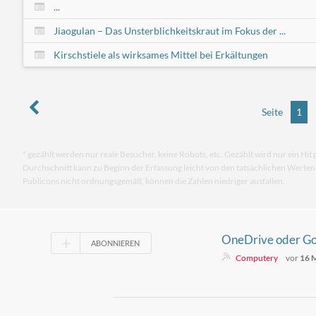
...
Jiaogulan – Das Unsterblichkeitskraut im Fokus der ...
Kirschstiele als wirksames Mittel bei Erkältungen
Seite
1
* gezählt werden nur reale Besucher, keine Robots, etc. Gezählt wird nur ein Hit 
Durchschnitt kann zu Beginn der Erfassung leicht von den tatsächlichen Werte
Publicons nicht ordnungsgemäß, können die Zahlen niedriger ausfallen.
OneDrive oder Go
ABONNIEREN
Welche Cloud pass
Computery
vor
16 