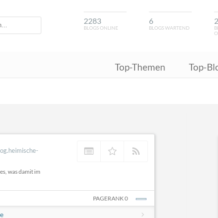
2283
6
BLOGS ONLINE
BLOGS WARTEND
B
O
Top-Themen
Top-Bl
log.heimische-
es, was damit im
PAGERANK 0
he