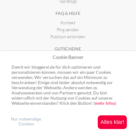
Top-Blogs
FAQ & HILFE
Kontakt
Ping senden
Publicon einbinden
GUTSCHEINE
Cookie Banner
Top-Gutscheine
Alle Shops
Damit wir bloggerei.de für dich optimieren und
personalisieren können, müssen wir ein paar Cookies
verwenden. Wir versuchen das auf ein Minimum zu
beschränken! Einige sind leider absolut notwendig zur
Verwendung der Webseite. Andere werden zu
Analysezwecken und von Partnern genutzt. Du bist
Ping: http://rpc.bloggerei.de/ping/ (*nur für angemeldete Blogs)
widerruflich mit der Nutzung von Cookies auf unserer
Blogverzeichnis Bloggerei.de © 2006 - 2026
Webseite einverstanden? Klick den Button! (
mehr Infos
)
Impressum
|
Datenschutz
Nur notwendige
Alles klar!
Cookies