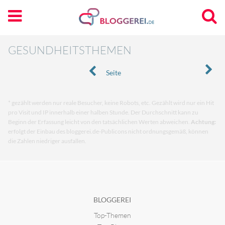
GESUNDHEITSTHEMEN
Seite
* gezählt werden nur reale Besucher, keine Robots, etc. Gezählt wird nur ein Hit
pro Visit und IP innerhalb einer halben Stunde. Der Durchschnitt kann zu
Beginn der Erfassung leicht von den tatsächlichen Werten abweichen.
Achtung:
erfolgt der Einbau des bloggerei.de-Publicons nicht ordnungsgemäß, können
die Zahlen niedriger ausfallen.
BLOGGEREI
Top-Themen