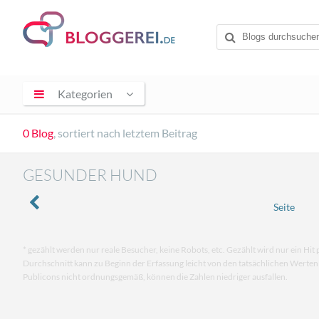
Kategorien
0 Blog
, sortiert nach letztem Beitrag
GESUNDER HUND
Seite
* gezählt werden nur reale Besucher, keine Robots, etc. Gezählt wird nur ein Hit 
Durchschnitt kann zu Beginn der Erfassung leicht von den tatsächlichen Werte
Publicons nicht ordnungsgemäß, können die Zahlen niedriger ausfallen.