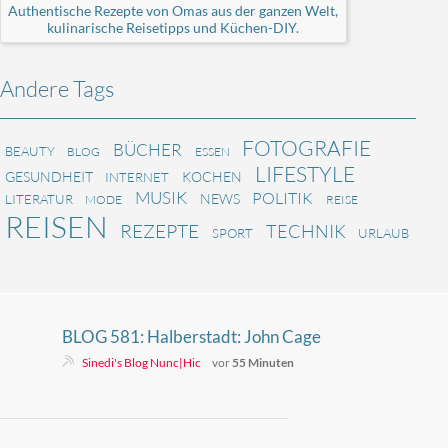
Authentische Rezepte von Omas aus der ganzen Welt,
kulinarische Reisetipps und Küchen-DIY.
Andere Tags
FOTOGRAFIE
BÜCHER
BEAUTY
BLOG
ESSEN
LIFESTYLE
GESUNDHEIT
KOCHEN
INTERNET
MUSIK
POLITIK
NEWS
LITERATUR
MODE
REISE
REISEN
REZEPTE
TECHNIK
SPORT
URLAUB
BLOG 581: Halberstadt: John Cage
- ORGAN²/ASLSP
Sinedi's Blog Nunc|Hic
vor
55 Minuten