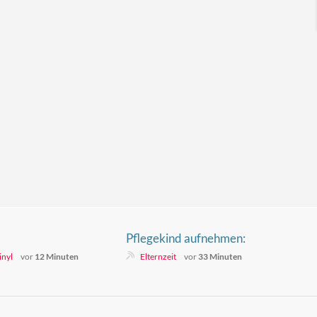
Pflegekind aufnehmen:
Voraussetzungen, Ablauf und
inyl
vor
12 Minuten
Elternzeit
vor
33 Minuten
Fragen, die Familien vorher klären
sollten