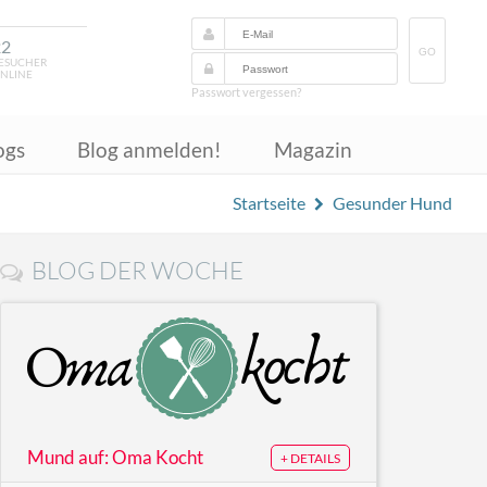
22
GO
ESUCHER
NLINE
Passwort vergessen?
ogs
Blog anmelden!
Magazin
Startseite
Gesunder Hund
BLOG DER WOCHE
Mund auf: Oma Kocht
+ DETAILS