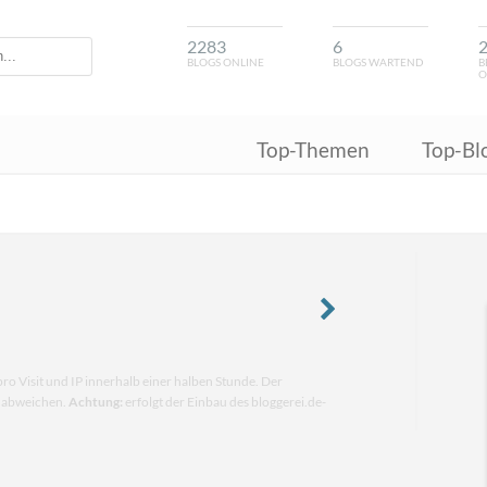
2283
6
BLOGS ONLINE
BLOGS WARTEND
B
O
Top-Themen
Top-Bl
pro Visit und IP innerhalb einer halben Stunde. Der
n abweichen.
Achtung:
erfolgt der Einbau des bloggerei.de-