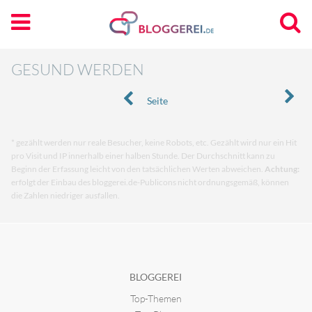
GESUND WERDEN
Seite
* gezählt werden nur reale Besucher, keine Robots, etc. Gezählt wird nur ein Hit
pro Visit und IP innerhalb einer halben Stunde. Der Durchschnitt kann zu
Beginn der Erfassung leicht von den tatsächlichen Werten abweichen.
Achtung:
erfolgt der Einbau des bloggerei.de-Publicons nicht ordnungsgemäß, können
die Zahlen niedriger ausfallen.
BLOGGEREI
Top-Themen