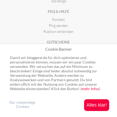
Top-Blogs
FAQ & HILFE
Kontakt
Ping senden
Publicon einbinden
GUTSCHEINE
Cookie Banner
Top-Gutscheine
Alle Shops
Damit wir bloggerei.de für dich optimieren und
personalisieren können, müssen wir ein paar Cookies
verwenden. Wir versuchen das auf ein Minimum zu
beschränken! Einige sind leider absolut notwendig zur
Verwendung der Webseite. Andere werden zu
Analysezwecken und von Partnern genutzt. Du bist
Ping: http://rpc.bloggerei.de/ping/ (*nur für angemeldete Blogs)
widerruflich mit der Nutzung von Cookies auf unserer
Blogverzeichnis Bloggerei.de © 2006 - 2026
Webseite einverstanden? Klick den Button! (
mehr Infos
)
Impressum
|
Datenschutz
Nur notwendige
Alles klar!
Cookies