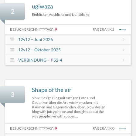
ugiwaza
2
Einblicke - Ausblicke und Lichtblicke
BESUCHERSCHNITT/TAG*:
9
PAGERANK 2
12v12 – Juni 2026
12v12 – Oktober 2025
VERBINDUNG – P52-4
Shape of the air
3
Slow-Design Blog mit saftigen Fotos und
Gedanken über die Art, wie Menschen mit
Räumen und Gegenständen leben. Slow design
blog with juicy photos and thoughts about the
way people live with spaces ...
BESUCHERSCHNITT/TAG*:
9
PAGERANK 0