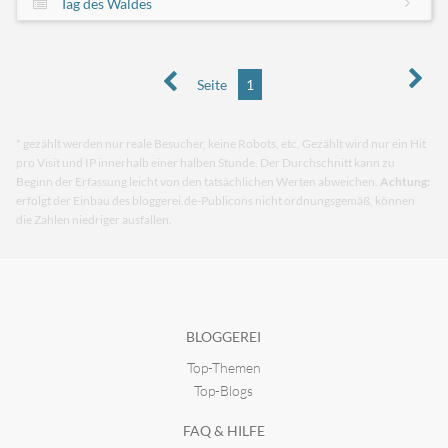
Tag des Waldes
Seite
1
* gezählt werden nur reale Besucher, keine Robots, etc. Gezählt wird nur ein Hit
pro Visit und IP innerhalb einer halben Stunde. Der Durchschnitt kann zu
Beginn der Erfassung leicht von den tatsächlichen Werten abweichen.
Achtung:
erfolgt der Einbau des bloggerei.de-Publicons nicht ordnungsgemäß, können
die Zahlen niedriger ausfallen.
BLOGGEREI
Top-Themen
Top-Blogs
FAQ & HILFE