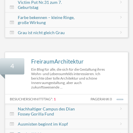
Victim Pot Nr.31 zum 7.
Geburtstag
Farbe bekennen – kleine Ringe,
große Wirkung
Grau ist nicht gleich Grau
FreiraumArchitektur
4
Ein Blog für alle, die sich für die Gestaltung ihres
Wohn- und Lebensumfelds interessieren. Ich
berichte über tolle Architektur und schöne
Innenraumgestaltung, aber auch
zukunftsweisende ...
BESUCHERSCHNITT/TAG*:
1
PAGERANK 0
Nachhaltiger Campus des Dian
Fossey Gorilla Fund
Ausmisten beginnt im Kopf