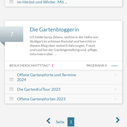
im Herbst und Winter: Mit ...
Die Gartenbloggerin
7
Ich heiße Sonja Zelano, wohne in der Nähe von
Stuttgart im schönen Remstal und berichte in
diesem Blog über meine Erfahrungen, Freud
und Leid bei der Gartengestaltung und -pflege,
informiere über ...
BESUCHERSCHNITT/TAG*:
1
PAGERANK 0
Offene Gartenpforte und Termine
2024
Die GartenKulTour 2023
Offene Gartenpforten 2023
Seite
1