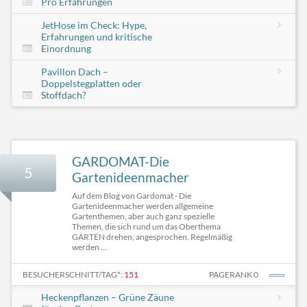
Pro Erfahrungen
JetHose im Check: Hype,
Erfahrungen und kritische
Einordnung
Pavillon Dach –
Doppelstegplatten oder
Stoffdach?
GARDOMAT-Die
5
Gartenideenmacher
Auf dem Blog von Gardomat - Die
Gartenideenmacher werden allgemeine
Gartenthemen, aber auch ganz spezielle
Themen, die sich rund um das Oberthema
GARTEN drehen, angesprochen. Regelmäßig
werden ...
BESUCHERSCHNITT/TAG*:
151
PAGERANK 0
Heckenpflanzen – Grüne Zäune