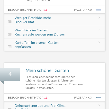
BESUCHERSCHNITT/TAG*:
15
PAGERANK 0
Weniger Pestizide, mehr
Biodiversität
Wurmkiste im Garten:
Küchenreste werden zum Dünger
Kartoffeln im eigenen Garten
anpflanzen
Mein schöner Garten
4
Hier kann jeder der möchte über seinen
schönen Garten bloggen. Erfahrungen
austauschen und zu Diskussionen führen rund
um das Thema Garten.
BESUCHERSCHNITT/TAG*:
11
PAGERANK 3
Deine gartenort.de und FreiKlima