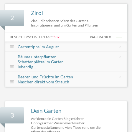
Zirol
2
Zirol - die schönen Seiten des Gartens.
Inspirationen rund um Garten und Pflanzen
BESUCHERSCHNITT/TAG*:
532
PAGERANK 0
Gartentipps im August
Bäume unterpflanzen –
Schattenplätze im Garten
lebendig ...
Beeren und Früchte im Garten –
Naschen direkt vom Strauch
Dein Garten
3
Auf dem dein Garten Blog erfahren
Hobbygärtner Wissenswertes über
Gartengestaltung und viele Tipps rund um die
Pflege der Pflanzen.