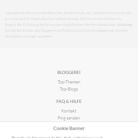
* gezählt werden nur reale Besucher, keine Robots, etc. Gezählt wird nur ein Hit
pro Visit und IP innerhalb einer halben Stunde. Der Durchschnitt kann zu
Beginn der Erfassung leicht von den tatsächlichen Werten abweichen.
Achtung:
erfolgt der Einbau des bloggerei.de-Publicons nicht ordnungsgemäß, können
die Zahlen niedriger ausfallen.
BLOGGEREI
Top-Themen
Top-Blogs
FAQ & HILFE
Kontakt
Ping senden
Publicon einbinden
Cookie Banner
GUTSCHEINE