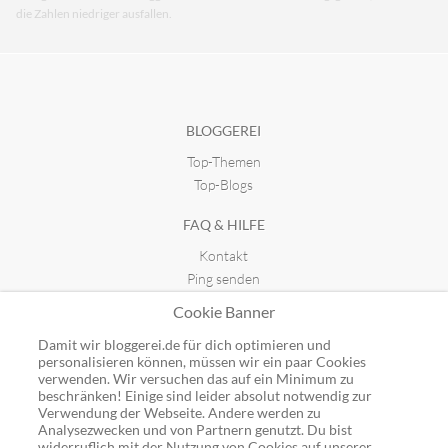
die Zahlen niedriger ausfallen.
BLOGGEREI
Top-Themen
Top-Blogs
FAQ & HILFE
Kontakt
Ping senden
Publicon einbinden
Cookie Banner
GUTSCHEINE
Damit wir bloggerei.de für dich optimieren und
personalisieren können, müssen wir ein paar Cookies
Top-Gutscheine
verwenden. Wir versuchen das auf ein Minimum zu
beschränken! Einige sind leider absolut notwendig zur
Alle Shops
Verwendung der Webseite. Andere werden zu
Analysezwecken und von Partnern genutzt. Du bist
widerruflich mit der Nutzung von Cookies auf unserer