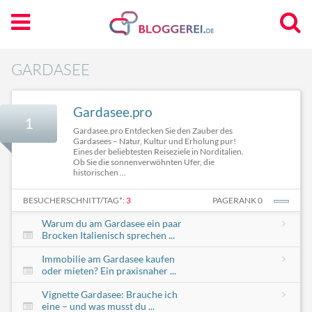
GARDASEE
Gardasee.pro
1
Gardasee.pro Entdecken Sie den Zauber des
Gardasees – Natur, Kultur und Erholung pur!
Eines der beliebtesten Reiseziele in Norditalien.
Ob Sie die sonnenverwöhnten Ufer, die
historischen ...
BESUCHERSCHNITT/TAG*:
3
PAGERANK 0
Warum du am Gardasee ein paar
Brocken Italienisch sprechen ...
Immobilie am Gardasee kaufen
oder mieten? Ein praxisnaher ...
Vignette Gardasee: Brauche ich
eine – und was musst du ...