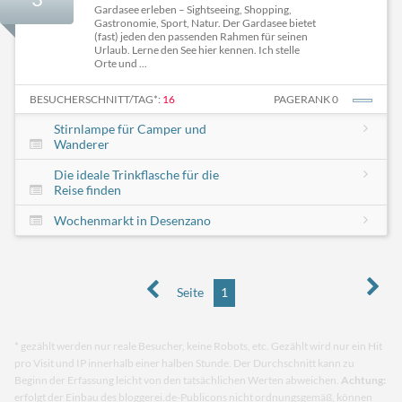
Gardasee erleben – Sightseeing, Shopping,
Gastronomie, Sport, Natur. Der Gardasee bietet
(fast) jeden den passenden Rahmen für seinen
Urlaub. Lerne den See hier kennen. Ich stelle
Orte und ...
BESUCHERSCHNITT/TAG*:
16
PAGERANK 0
Stirnlampe für Camper und
Wanderer
Die ideale Trinkflasche für die
Reise finden
Wochenmarkt in Desenzano
Seite
1
* gezählt werden nur reale Besucher, keine Robots, etc. Gezählt wird nur ein Hit
pro Visit und IP innerhalb einer halben Stunde. Der Durchschnitt kann zu
Beginn der Erfassung leicht von den tatsächlichen Werten abweichen.
Achtung:
erfolgt der Einbau des bloggerei.de-Publicons nicht ordnungsgemäß, können