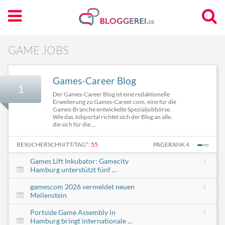
GAME JOBS
Games-Career Blog
1
Der Games-Career Blog ist eine redaktionelle
Erweiterung zu Games-Career.com, eine für die
Games-Branche entwickelte Spezialjobbörse.
Wie das Jobportal richtet sich der Blog an alle,
die sich für die ...
BESUCHERSCHNITT/TAG*:
55
PAGERANK 4
Games Lift Inkubator: Gamecity
Hamburg unterstützt fünf ...
gamescom 2026 vermeldet neuen
Meilenstein
Portside Game Assembly in
Hamburg bringt internationale ...