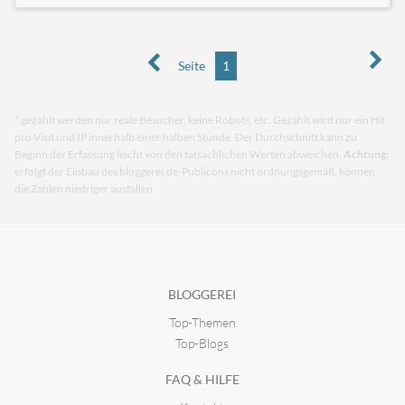
Seite
1
* gezählt werden nur reale Besucher, keine Robots, etc. Gezählt wird nur ein Hit
pro Visit und IP innerhalb einer halben Stunde. Der Durchschnitt kann zu
Beginn der Erfassung leicht von den tatsächlichen Werten abweichen.
Achtung:
erfolgt der Einbau des bloggerei.de-Publicons nicht ordnungsgemäß, können
die Zahlen niedriger ausfallen.
BLOGGEREI
Top-Themen
Top-Blogs
FAQ & HILFE