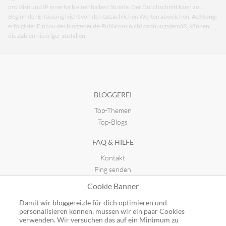
pro Visit und IP innerhalb einer halben Stunde. Der Durchschnitt kann zu
Beginn der Erfassung leicht von den tatsächlichen Werten abweichen.
Achtung:
erfolgt der Einbau des bloggerei.de-Publicons nicht ordnungsgemäß, können
die Zahlen niedriger ausfallen.
BLOGGEREI
Top-Themen
Top-Blogs
FAQ & HILFE
Kontakt
Ping senden
Publicon einbinden
Cookie Banner
GUTSCHEINE
Damit wir bloggerei.de für dich optimieren und
personalisieren können, müssen wir ein paar Cookies
Top-Gutscheine
verwenden. Wir versuchen das auf ein Minimum zu