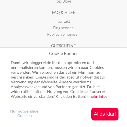
Top-Blogs
FAQ & HILFE
Kontakt
Ping senden
Publicon einbinden
GUTSCHEINE
Cookie Banner
Top-Gutscheine
Alle Shops
Damit wir bloggerei.de für dich optimieren und
personalisieren können, müssen wir ein paar Cookies
verwenden. Wir versuchen das auf ein Minimum zu
beschränken! Einige sind leider absolut notwendig zur
Verwendung der Webseite. Andere werden zu
Analysezwecken und von Partnern genutzt. Du bist
Ping: http://rpc.bloggerei.de/ping/ (*nur für angemeldete Blogs)
widerruflich mit der Nutzung von Cookies auf unserer
Blogverzeichnis Bloggerei.de © 2006 - 2026
Webseite einverstanden? Klick den Button! (
mehr Infos
)
Impressum
|
Datenschutz
Nur notwendige
Alles klar!
Cookies