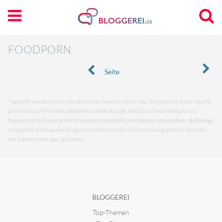
FOODPORN
Seite
* gezählt werden nur reale Besucher, keine Robots, etc. Gezählt wird nur ein Hit
pro Visit und IP innerhalb einer halben Stunde. Der Durchschnitt kann zu
Beginn der Erfassung leicht von den tatsächlichen Werten abweichen.
Achtung:
erfolgt der Einbau des bloggerei.de-Publicons nicht ordnungsgemäß, können
die Zahlen niedriger ausfallen.
BLOGGEREI
Top-Themen