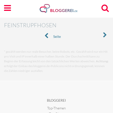
FEINSTRUPFHOSEN
Seite
* gezählt werden nur reale Besucher, keine Robots, etc. Gezählt wird nur ein Hit
pro Visit und IP innerhalb einer halben Stunde. Der Durchschnitt kann zu
Beginn der Erfassung leicht von den tatsächlichen Werten abweichen.
Achtung:
erfolgt der Einbau des bloggerei.de-Publicons nicht ordnungsgemäß, können
die Zahlen niedriger ausfallen.
BLOGGEREI
Top-Themen