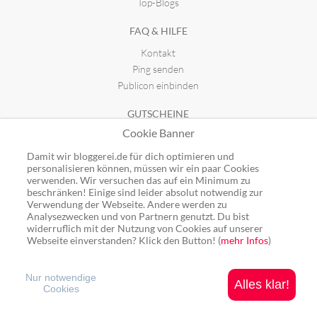
Top-Blogs
FAQ & HILFE
Kontakt
Ping senden
Publicon einbinden
GUTSCHEINE
Cookie Banner
Top-Gutscheine
Alle Shops
Damit wir bloggerei.de für dich optimieren und
personalisieren können, müssen wir ein paar Cookies
verwenden. Wir versuchen das auf ein Minimum zu
beschränken! Einige sind leider absolut notwendig zur
Verwendung der Webseite. Andere werden zu
Analysezwecken und von Partnern genutzt. Du bist
Ping: http://rpc.bloggerei.de/ping/ (*nur für angemeldete Blogs)
widerruflich mit der Nutzung von Cookies auf unserer
Blogverzeichnis Bloggerei.de © 2006 - 2026
Webseite einverstanden? Klick den Button! (
mehr Infos
)
Impressum
|
Datenschutz
Nur notwendige
Alles klar!
Cookies