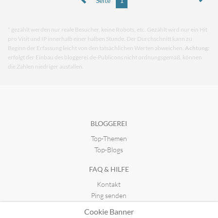
Seite
1
* gezählt werden nur reale Besucher, keine Robots, etc. Gezählt wird nur ein Hit
pro Visit und IP innerhalb einer halben Stunde. Der Durchschnitt kann zu
Beginn der Erfassung leicht von den tatsächlichen Werten abweichen.
Achtung:
erfolgt der Einbau des bloggerei.de-Publicons nicht ordnungsgemäß, können
die Zahlen niedriger ausfallen.
BLOGGEREI
Top-Themen
Top-Blogs
FAQ & HILFE
Kontakt
Ping senden
Publicon einbinden
Cookie Banner