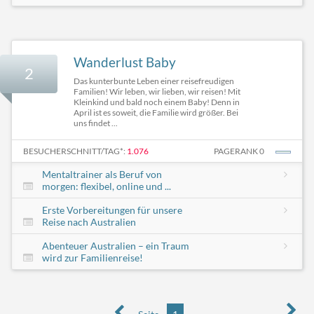
Wanderlust Baby
2
Das kunterbunte Leben einer reisefreudigen
Familien! Wir leben, wir lieben, wir reisen! Mit
Kleinkind und bald noch einem Baby! Denn in
April ist es soweit, die Familie wird größer. Bei
uns findet ...
BESUCHERSCHNITT/TAG*:
1.076
PAGERANK 0
Mentaltrainer als Beruf von
morgen: flexibel, online und ...
Erste Vorbereitungen für unsere
Reise nach Australien
Abenteuer Australien – ein Traum
wird zur Familienreise!