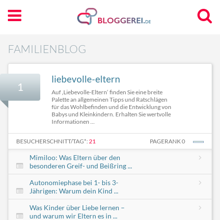
FAMILIENBLOG
liebevolle-eltern
1
Auf ‚Liebevolle-Eltern‘ finden Sie eine breite
Palette an allgemeinen Tipps und Ratschlägen
für das Wohlbefinden und die Entwicklung von
Babys und Kleinkindern. Erhalten Sie wertvolle
Informationen ...
BESUCHERSCHNITT/TAG*:
21
PAGERANK 0
Mimiloo: Was Eltern über den
besonderen Greif- und Beißring ...
Autonomiephase bei 1- bis 3-
Jährigen: Warum dein Kind ...
Was Kinder über Liebe lernen –
und warum wir Eltern es in ...