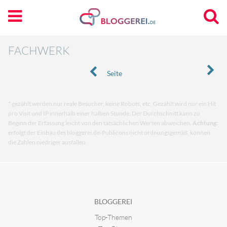
FACHWERK
Seite
* gezählt werden nur reale Besucher, keine Robots, etc. Gezählt wird nur ein Hit
pro Visit und IP innerhalb einer halben Stunde. Der Durchschnitt kann zu
Beginn der Erfassung leicht von den tatsächlichen Werten abweichen.
Achtung:
erfolgt der Einbau des bloggerei.de-Publicons nicht ordnungsgemäß, können
die Zahlen niedriger ausfallen.
BLOGGEREI
Top-Themen