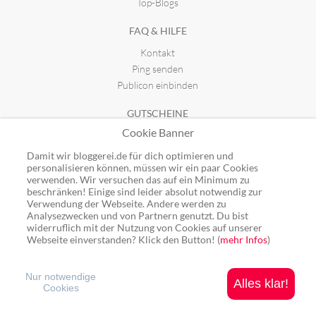
Top-Blogs
FAQ & HILFE
Kontakt
Ping senden
Publicon einbinden
GUTSCHEINE
Cookie Banner
Top-Gutscheine
Alle Shops
Damit wir bloggerei.de für dich optimieren und
personalisieren können, müssen wir ein paar Cookies
verwenden. Wir versuchen das auf ein Minimum zu
beschränken! Einige sind leider absolut notwendig zur
Verwendung der Webseite. Andere werden zu
Analysezwecken und von Partnern genutzt. Du bist
Ping: http://rpc.bloggerei.de/ping/ (*nur für angemeldete Blogs)
widerruflich mit der Nutzung von Cookies auf unserer
Blogverzeichnis Bloggerei.de © 2006 - 2026
Webseite einverstanden? Klick den Button! (
mehr Infos
)
Impressum
|
Datenschutz
Nur notwendige
Alles klar!
Cookies