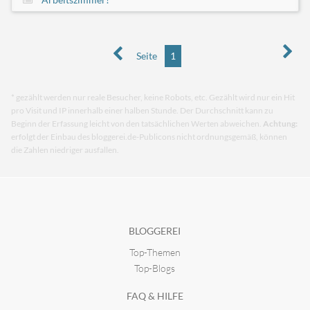
Seite
1
* gezählt werden nur reale Besucher, keine Robots, etc. Gezählt wird nur ein Hit
pro Visit und IP innerhalb einer halben Stunde. Der Durchschnitt kann zu
Beginn der Erfassung leicht von den tatsächlichen Werten abweichen.
Achtung:
erfolgt der Einbau des bloggerei.de-Publicons nicht ordnungsgemäß, können
die Zahlen niedriger ausfallen.
BLOGGEREI
Top-Themen
Top-Blogs
FAQ & HILFE