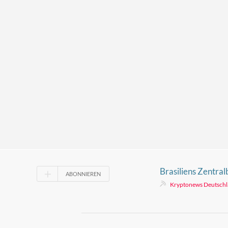
Brasiliens Zentra
ABONNIEREN
Verzögerung groß
Kryptonews Deutsch
Auslandstransfers