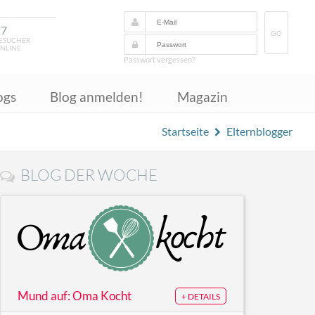
27
GO
ESUCHER
NLINE
Passwort vergessen?
ogs
Blog anmelden!
Magazin
Startseite
Elternblogger
BLOG DER WOCHE
Mund auf: Oma Kocht
+ DETAILS