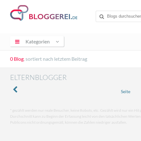
Kategorien
0 Blog
, sortiert nach letztem Beitrag
ELTERNBLOGGER
Seite
* gezählt werden nur reale Besucher, keine Robots, etc. Gezählt wird nur ein Hit 
Durchschnitt kann zu Beginn der Erfassung leicht von den tatsächlichen Werte
Publicons nicht ordnungsgemäß, können die Zahlen niedriger ausfallen.