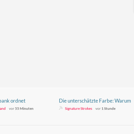
lbank ordnet
Die unterschätzte Farbe: Warum
er Krypto-
Künstler Weiß brauchen
land
vor
55 Minuten
Signature Strokes
vor
1 Stunde
 an