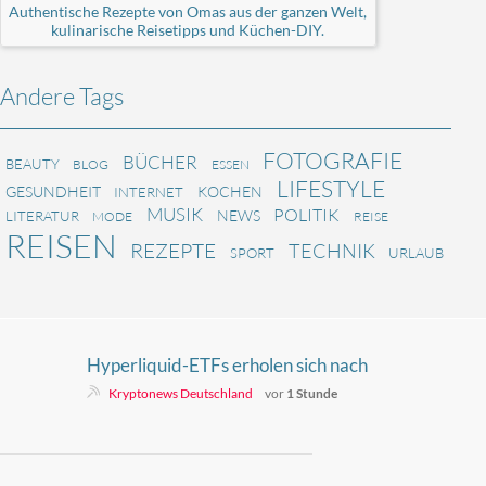
Authentische Rezepte von Omas aus der ganzen Welt,
kulinarische Reisetipps und Küchen-DIY.
Andere Tags
FOTOGRAFIE
BÜCHER
BEAUTY
BLOG
ESSEN
LIFESTYLE
GESUNDHEIT
KOCHEN
INTERNET
MUSIK
POLITIK
NEWS
LITERATUR
MODE
REISE
REISEN
REZEPTE
TECHNIK
SPORT
URLAUB
Hyperliquid-ETFs erholen sich nach
30 Millionen Dollar Verlust in drei
Kryptonews Deutschland
vor
1 Stunde
Wochen