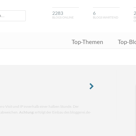
2283
6
BLOGS ONLINE
BLOGS WARTEND
B
O
Top-Themen
Top-Bl
pro Visit und IP innerhalb einer halben Stunde. Der
n abweichen.
Achtung:
erfolgt der Einbau des bloggerei.de-