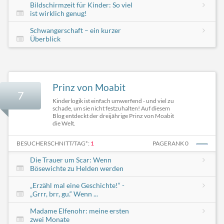
Bildschirmzeit für Kinder: So viel
ist wirklich genug!
Schwangerschaft – ein kurzer
Überblick
Prinz von Moabit
7
Kinderlogik ist einfach umwerfend - und viel zu
schade, um sie nicht festzuhalten! Auf diesem
Blog entdeckt der dreijährige Prinz von Moabit
die Welt.
BESUCHERSCHNITT/TAG*:
1
PAGERANK 0
Die Trauer um Scar: Wenn
Bösewichte zu Helden werden
„Erzähl mal eine Geschichte!“ -
„Grrr, brr, gu.“ Wenn ...
Madame Elfenohr: meine ersten
zwei Monate