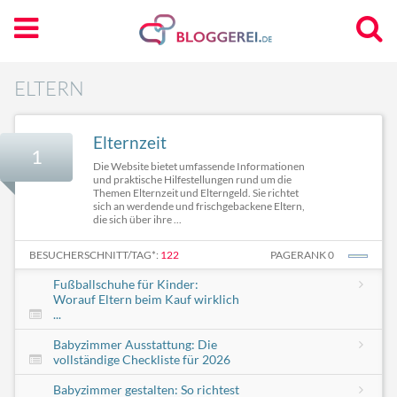
ELTERN
Elternzeit
1
Die Website bietet umfassende Informationen
und praktische Hilfestellungen rund um die
Themen Elternzeit und Elterngeld. Sie richtet
sich an werdende und frischgebackene Eltern,
die sich über ihre ...
BESUCHERSCHNITT/TAG*:
122
PAGERANK 0
Fußballschuhe für Kinder:
Worauf Eltern beim Kauf wirklich
...
Babyzimmer Ausstattung: Die
vollständige Checkliste für 2026
Babyzimmer gestalten: So richtest