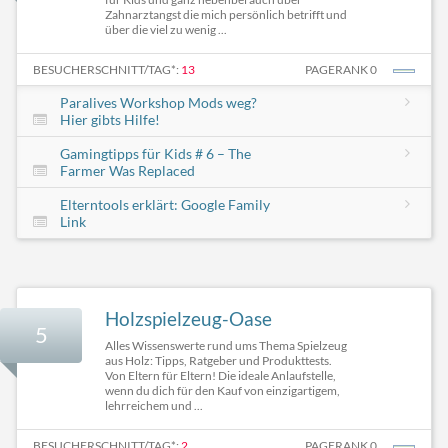
Zahnarztangst die mich persönlich betrifft und
über die viel zu wenig ...
BESUCHERSCHNITT/TAG*:
13
PAGERANK 0
Paralives Workshop Mods weg?
Hier gibts Hilfe!
Gamingtipps für Kids # 6 – The
Farmer Was Replaced
Elterntools erklärt: Google Family
Link
Holzspielzeug-Oase
5
Alles Wissenswerte rund ums Thema Spielzeug
aus Holz: Tipps, Ratgeber und Produkttests.
Von Eltern für Eltern! Die ideale Anlaufstelle,
wenn du dich für den Kauf von einzigartigem,
lehrreichem und ...
BESUCHERSCHNITT/TAG*:
2
PAGERANK 0