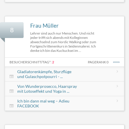
Frau Müller
8
Lehrer sind auch nur Menschen. Und nicht
jeder trifft sich abends mit Kolleginnen
abwechselnd zum Nordic Walking oder zum
Fortgeschrittenenkurs in Seidenmalerei. Ich
denke ich bin das Kuckucksei im ...
BESUCHERSCHNITT/TAG*:
2
PAGERANK 0
Gladiatorenkämpfe, Sturzflüge
und Gulaschpotpourri - ...
Von Wunderprosecco, Haarspray
mit Lotoseffekt und Yoga in ...
Ich bin dann mal weg – Adieu
FACEBOOK