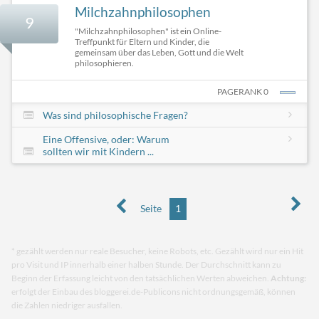
Milchzahnphilosophen
9
"Milchzahnphilosophen" ist ein Online-
Treffpunkt für Eltern und Kinder, die
gemeinsam über das Leben, Gott und die Welt
philosophieren.
PAGERANK 0
Was sind philosophische Fragen?
Eine Offensive, oder: Warum
sollten wir mit Kindern ...
Seite
1
* gezählt werden nur reale Besucher, keine Robots, etc. Gezählt wird nur ein Hit
pro Visit und IP innerhalb einer halben Stunde. Der Durchschnitt kann zu
Beginn der Erfassung leicht von den tatsächlichen Werten abweichen.
Achtung:
erfolgt der Einbau des bloggerei.de-Publicons nicht ordnungsgemäß, können
die Zahlen niedriger ausfallen.