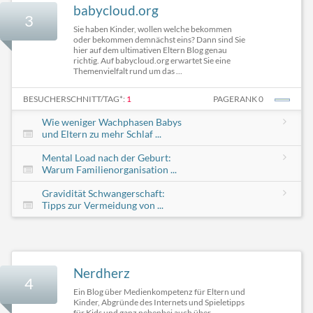
babycloud.org
3
Sie haben Kinder, wollen welche bekommen
oder bekommen demnächst eins? Dann sind Sie
hier auf dem ultimativen Eltern Blog genau
richtig. Auf babycloud.org erwartet Sie eine
Themenvielfalt rund um das ...
BESUCHERSCHNITT/TAG*:
1
PAGERANK 0
Wie weniger Wachphasen Babys
und Eltern zu mehr Schlaf ...
Mental Load nach der Geburt:
Warum Familienorganisation ...
Gravidität Schwangerschaft:
Tipps zur Vermeidung von ...
Nerdherz
4
Ein Blog über Medienkompetenz für Eltern und
Kinder, Abgründe des Internets und Spieletipps
für Kids und ganz nebenbei auch über