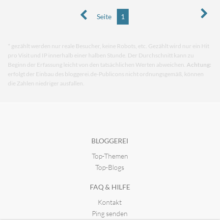
Seite
1
* gezählt werden nur reale Besucher, keine Robots, etc. Gezählt wird nur ein Hit
pro Visit und IP innerhalb einer halben Stunde. Der Durchschnitt kann zu
Beginn der Erfassung leicht von den tatsächlichen Werten abweichen.
Achtung:
erfolgt der Einbau des bloggerei.de-Publicons nicht ordnungsgemäß, können
die Zahlen niedriger ausfallen.
BLOGGEREI
Top-Themen
Top-Blogs
FAQ & HILFE
Kontakt
Ping senden