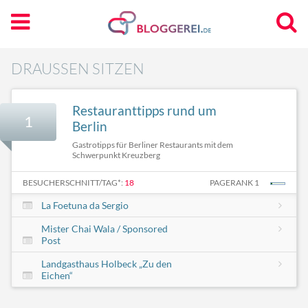
DRAUSSEN SITZEN
Restauranttipps rund um
1
Berlin
Gastrotipps für Berliner Restaurants mit dem
Schwerpunkt Kreuzberg
BESUCHERSCHNITT/TAG*:
18
PAGERANK 1
La Foetuna da Sergio
Mister Chai Wala / Sponsored
Post
Landgasthaus Holbeck „Zu den
Eichen“