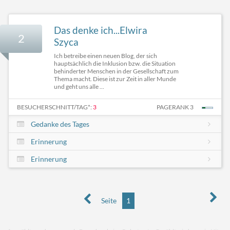
Das denke ich...Elwira
2
Szyca
Ich betreibe einen neuen Blog, der sich
hauptsächlich die Inklusion bzw. die Situation
behinderter Menschen in der Gesellschaft zum
Thema macht. Diese ist zur Zeit in aller Munde
und geht uns alle ...
BESUCHERSCHNITT/TAG*:
3
PAGERANK 3
Gedanke des Tages
Erinnerung
Erinnerung
Seite
1