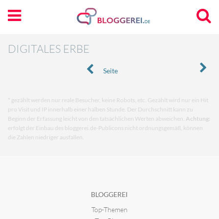
DIGITALES ERBE
Seite
* gezählt werden nur reale Besucher, keine Robots, etc. Gezählt wird nur ein Hit
pro Visit und IP innerhalb einer halben Stunde. Der Durchschnitt kann zu
Beginn der Erfassung leicht von den tatsächlichen Werten abweichen.
Achtung:
erfolgt der Einbau des bloggerei.de-Publicons nicht ordnungsgemäß, können
die Zahlen niedriger ausfallen.
BLOGGEREI
Top-Themen