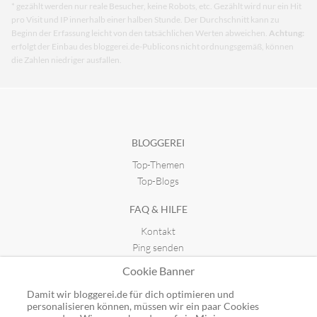
* gezählt werden nur reale Besucher, keine Robots, etc. Gezählt wird nur ein Hit
pro Visit und IP innerhalb einer halben Stunde. Der Durchschnitt kann zu
Beginn der Erfassung leicht von den tatsächlichen Werten abweichen.
Achtung:
erfolgt der Einbau des bloggerei.de-Publicons nicht ordnungsgemäß, können
die Zahlen niedriger ausfallen.
BLOGGEREI
Top-Themen
Top-Blogs
FAQ & HILFE
Kontakt
Ping senden
Publicon einbinden
Cookie Banner
GUTSCHEINE
Damit wir bloggerei.de für dich optimieren und
personalisieren können, müssen wir ein paar Cookies
Top-Gutscheine