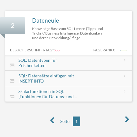
Dateneule
2
Knowledge Base zum SQL Lernen (Tipps und
Tricks) / Business Intelligence: Datenbanken
und deren Entwicklung/Pflege
BESUCHERSCHNITT/TAG*:
88
PAGERANK 0
SQL: Datentypen für
Zeichenketten
SQL: Datensätze einfügen mit
INSERT INTO
Skalarfunktionen in SQL
(Funktionen für Datums- und ...
Seite
1