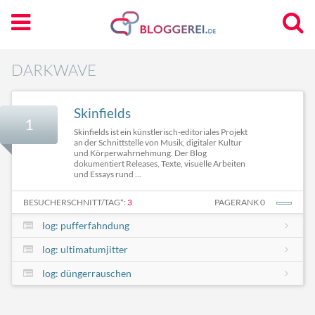
DARKWAVE
Skinfields
1
Skinfields ist ein künstlerisch-editoriales Projekt
an der Schnittstelle von Musik, digitaler Kultur
und Körperwahrnehmung. Der Blog
dokumentiert Releases, Texte, visuelle Arbeiten
und Essays rund ...
BESUCHERSCHNITT/TAG*:
3
PAGERANK 0
log: pufferfahndung
log: ultimatumjitter
log: düngerrauschen