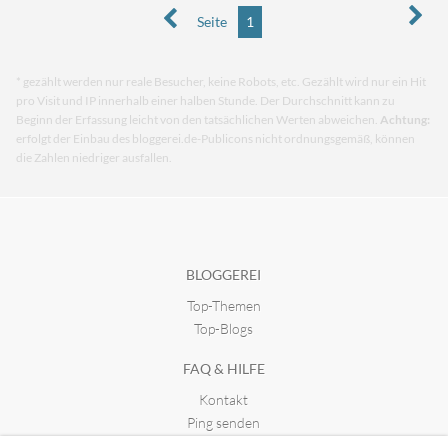
Seite
1
* gezählt werden nur reale Besucher, keine Robots, etc. Gezählt wird nur ein Hit
pro Visit und IP innerhalb einer halben Stunde. Der Durchschnitt kann zu
Beginn der Erfassung leicht von den tatsächlichen Werten abweichen.
Achtung:
erfolgt der Einbau des bloggerei.de-Publicons nicht ordnungsgemäß, können
die Zahlen niedriger ausfallen.
BLOGGEREI
Top-Themen
Top-Blogs
FAQ & HILFE
Kontakt
Ping senden
Publicon einbinden