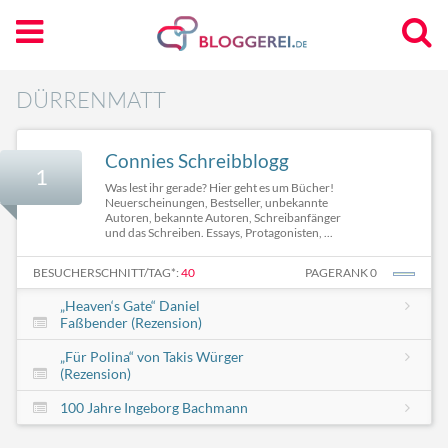
DÜRRENMATT
Connies Schreibblogg
1
Was lest ihr gerade? Hier geht es um Bücher!
Neuerscheinungen, Bestseller, unbekannte
Autoren, bekannte Autoren, Schreibanfänger
und das Schreiben. Essays, Protagonisten, ...
BESUCHERSCHNITT/TAG*:
40
PAGERANK 0
„Heaven‘s Gate“ Daniel
Faßbender (Rezension)
„Für Polina“ von Takis Würger
(Rezension)
100 Jahre Ingeborg Bachmann