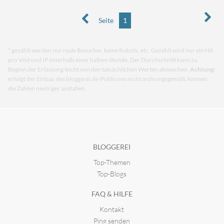
Seite
1
* gezählt werden nur reale Besucher, keine Robots, etc. Gezählt wird nur ein Hit
pro Visit und IP innerhalb einer halben Stunde. Der Durchschnitt kann zu
Beginn der Erfassung leicht von den tatsächlichen Werten abweichen.
Achtung:
erfolgt der Einbau des bloggerei.de-Publicons nicht ordnungsgemäß, können
die Zahlen niedriger ausfallen.
BLOGGEREI
Top-Themen
Top-Blogs
FAQ & HILFE
Kontakt
Ping senden