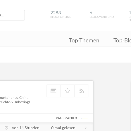
2283
6
BLOGS ONLINE
BLOGS WARTEND
B
O
Top-Themen
Top-Bl
Smartphones, China
berichte & Unboxings
PAGERANK 0
vor 14 Stunden
0 mal gelesen