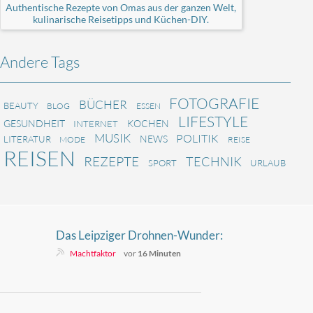
Authentische Rezepte von Omas aus der ganzen Welt,
kulinarische Reisetipps und Küchen-DIY.
Andere Tags
FOTOGRAFIE
BÜCHER
BEAUTY
BLOG
ESSEN
LIFESTYLE
GESUNDHEIT
KOCHEN
INTERNET
MUSIK
POLITIK
NEWS
LITERATUR
MODE
REISE
REISEN
REZEPTE
TECHNIK
SPORT
URLAUB
Das Leipziger Drohnen-Wunder:
Wie Dobrindt die Sicherheit
Machtfaktor
vor
16 Minuten
totquatscht und die Bahn Paris
abkoppelt