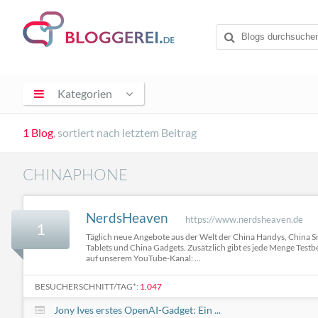
Kategorien
1 Blog
, sortiert nach letztem Beitrag
CHINAPHONE
NerdsHeaven
https://www.nerdsheaven.de
1
Täglich neue Angebote aus der Welt der China Handys, China 
Tablets und China Gadgets. Zusätzlich gibt es jede Menge Test
auf unserem YouTube-Kanal: ...
BESUCHERSCHNITT/TAG*:
1.047
Jony Ives erstes OpenAI-Gadget: Ein ...