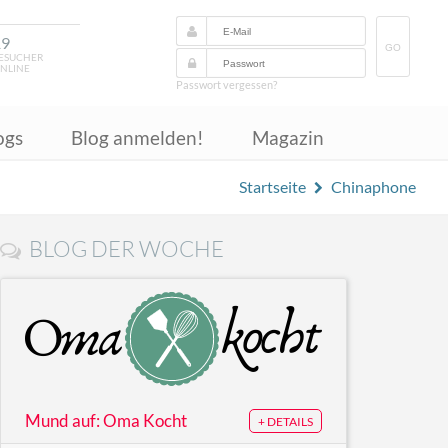
19
GO
ESUCHER
NLINE
Passwort vergessen?
ogs
Blog anmelden!
Magazin
Startseite
Chinaphone
BLOG DER WOCHE
Mund auf: Oma Kocht
+ DETAILS