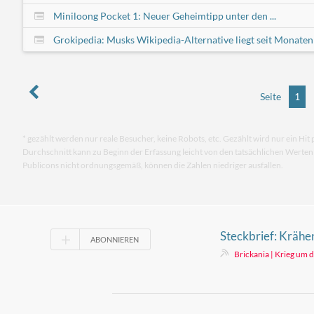
Miniloong Pocket 1: Neuer Geheimtipp unter den ...
Grokipedia: Musks Wikipedia-Alternative liegt seit Monaten .
Seite
1
* gezählt werden nur reale Besucher, keine Robots, etc. Gezählt wird nur ein Hit 
Durchschnitt kann zu Beginn der Erfassung leicht von den tatsächlichen Werte
Publicons nicht ordnungsgemäß, können die Zahlen niedriger ausfallen.
Steckbrief: Krähen
ABONNIEREN
Sammlung, Optik u
Brickania | Krieg um 
Stand