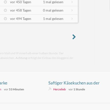
vor 450 Tagen
1 mal gelesen
vor 458 Tagen
0 mal gelesen
vor 494 Tagen
1 mal gelesen
pro Visit und IP innerhalb einer halben Stunde. Der
n abweichen.
Achtung:
erfolgt der Einbau des bloggerei.de-
arke
Saftiger Käsekuchen aus der
 Markt?
Kastenform – einfach & cremig
n
vor
53 Minuten
Herzelieb
vor
1 Stunde