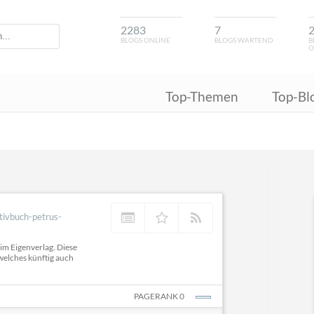
2283
7
BLOGS ONLINE
BLOGS WARTEND
B
O
Top-Themen
Top-Bl
ativbuch-petrus-
im Eigenverlag. Diese
welches künftig auch
PAGERANK 0