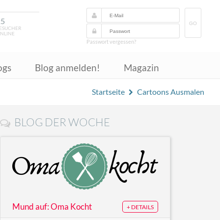
25
GO
ESUCHER
NLINE
Passwort vergessen?
ogs
Blog anmelden!
Magazin
Startseite
Cartoons Ausmalen
BLOG DER WOCHE
Mund auf: Oma Kocht
+ DETAILS