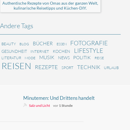
Authentische Rezepte von Omas aus der ganzen Welt,
kulinarische Reisetipps und Küchen-DIY.
Andere Tags
FOTOGRAFIE
BÜCHER
BEAUTY
BLOG
ESSEN
LIFESTYLE
GESUNDHEIT
KOCHEN
INTERNET
MUSIK
POLITIK
NEWS
LITERATUR
MODE
REISE
REISEN
REZEPTE
TECHNIK
SPORT
URLAUB
Minutemen: Und Drittens handelt
es sich bei dem Kodex eher um
Salz und Licht
vor
1 Stunde
sogenannte Richtlinien als um
Regeln.