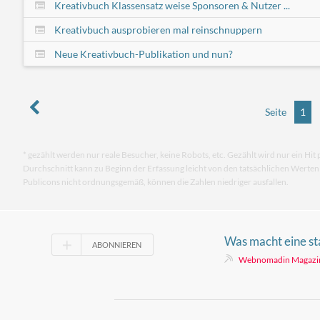
Kreativbuch Klassensatz weise Sponsoren & Nutzer ...
Kreativbuch ausprobieren mal reinschnuppern
Neue Kreativbuch-Publikation und nun?
Seite
1
* gezählt werden nur reale Besucher, keine Robots, etc. Gezählt wird nur ein Hit 
Durchschnitt kann zu Beginn der Erfassung leicht von den tatsächlichen Werte
Publicons nicht ordnungsgemäß, können die Zahlen niedriger ausfallen.
Was macht eine st
ABONNIEREN
Positionierung im
Webnomadin Magazi