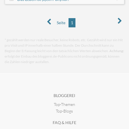
Seite
1
* gezählt werden nur reale Besucher, keine Robots, etc. Gezählt wird nur ein Hit
pro Visit und IP innerhalb einer halben Stunde. Der Durchschnitt kann zu
Beginn der Erfassung leicht von den tatsächlichen Werten abweichen.
Achtung:
erfolgt der Einbau des bloggerei.de-Publicons nicht ordnungsgemäß, können
die Zahlen niedriger ausfallen.
BLOGGEREI
Top-Themen
Top-Blogs
FAQ & HILFE