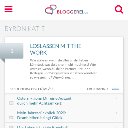
BYRON KATIE
LOSLASSEN MIT THE
1
WORK
Wie wäre es, wenn du alles an dir lieben
könntest, was du bisher nicht mochtest? Wie
wäre es, wenn du deine Partner, Freunde,
Kollegen und Vorgesetzen schätzen könntest,
so wie sie sind? Wie wäre es, ...
BESUCHERSCHNITT/TAG*:
1
PAGERANK 0
Ostern – gönn Dir eine Auszeit
durch mehr Achtsamkeit!
Mein Jahresrückblick 2020:
Dranbleiben bringt Glück!
Das Leben ist (k)ein Ponyhof!