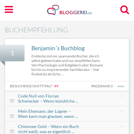
BUCHEMPFEHLUNG
Benjamin´s Buchblog
1
Entdecke mit mir spannende Bücher, die ich
selbst gelesen habe und nur empfehlen kann.
Von Psychologie und Ratgebern über Romane
bis hin zu inspirierender Sachliteratur – hier
findest du ehrliche ...
BESUCHERSCHNITT/TAG*:
49
PAGERANK 0
Code Null von Florian
Schwiecker – Wenn künstliche ...
Mein Ehemann, der Lügner –
Wem kann man glauben, wenn ...
Chiemsee-Gold – Wenn ein Buch
nicht weiß, was es eigentlich ...