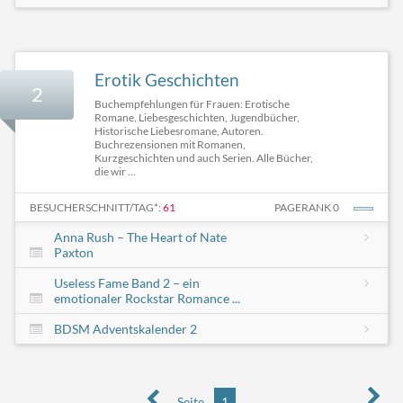
Erotik Geschichten
2
Buchempfehlungen für Frauen: Erotische
Romane, Liebesgeschichten, Jugendbücher,
Historische Liebesromane, Autoren.
Buchrezensionen mit Romanen,
Kurzgeschichten und auch Serien. Alle Bücher,
die wir ...
BESUCHERSCHNITT/TAG*:
61
PAGERANK 0
Anna Rush – The Heart of Nate
Paxton
Useless Fame Band 2 – ein
emotionaler Rockstar Romance ...
BDSM Adventskalender 2
Seite
1