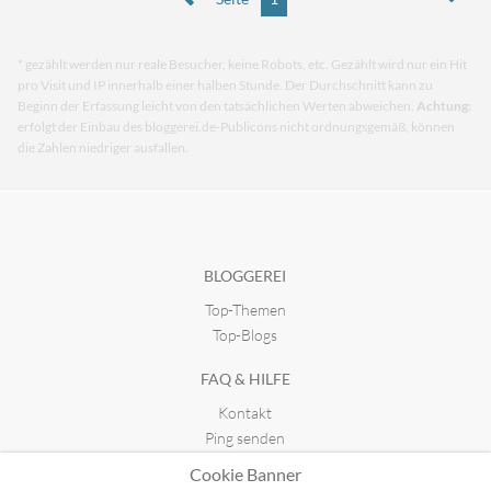
* gezählt werden nur reale Besucher, keine Robots, etc. Gezählt wird nur ein Hit
pro Visit und IP innerhalb einer halben Stunde. Der Durchschnitt kann zu
Beginn der Erfassung leicht von den tatsächlichen Werten abweichen.
Achtung:
erfolgt der Einbau des bloggerei.de-Publicons nicht ordnungsgemäß, können
die Zahlen niedriger ausfallen.
BLOGGEREI
Top-Themen
Top-Blogs
FAQ & HILFE
Kontakt
Ping senden
Publicon einbinden
Cookie Banner