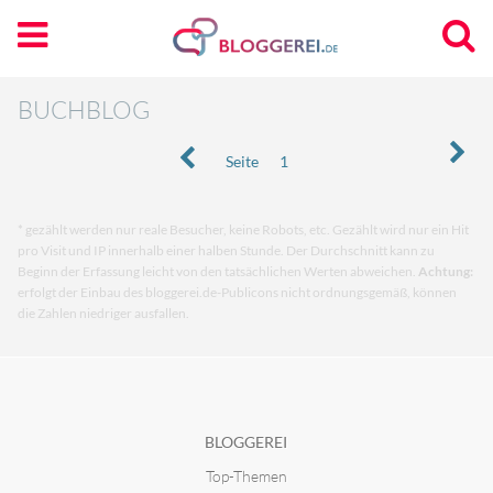
BUCHBLOG
Seite
1
* gezählt werden nur reale Besucher, keine Robots, etc. Gezählt wird nur ein Hit
pro Visit und IP innerhalb einer halben Stunde. Der Durchschnitt kann zu
Beginn der Erfassung leicht von den tatsächlichen Werten abweichen.
Achtung:
erfolgt der Einbau des bloggerei.de-Publicons nicht ordnungsgemäß, können
die Zahlen niedriger ausfallen.
BLOGGEREI
Top-Themen