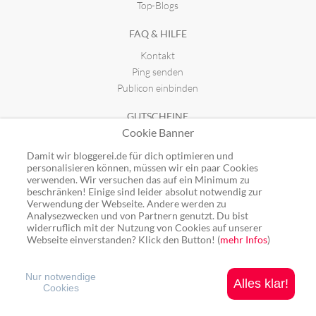
Top-Blogs
FAQ & HILFE
Kontakt
Ping senden
Publicon einbinden
GUTSCHEINE
Cookie Banner
Top-Gutscheine
Alle Shops
Damit wir bloggerei.de für dich optimieren und
personalisieren können, müssen wir ein paar Cookies
verwenden. Wir versuchen das auf ein Minimum zu
beschränken! Einige sind leider absolut notwendig zur
Verwendung der Webseite. Andere werden zu
Analysezwecken und von Partnern genutzt. Du bist
Ping: http://rpc.bloggerei.de/ping/ (*nur für angemeldete Blogs)
widerruflich mit der Nutzung von Cookies auf unserer
Blogverzeichnis Bloggerei.de © 2006 - 2026
Webseite einverstanden? Klick den Button! (
mehr Infos
)
Impressum
|
Datenschutz
Nur notwendige
Alles klar!
Cookies