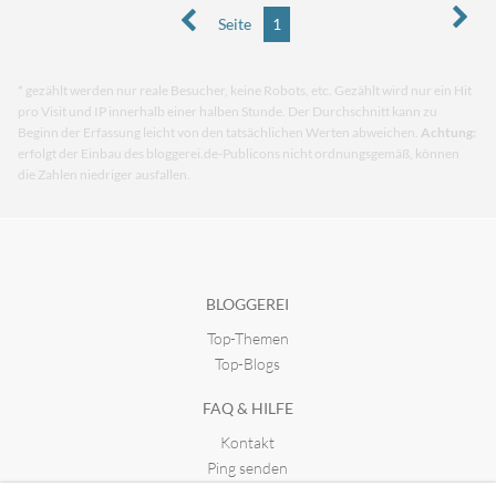
Seite
1
* gezählt werden nur reale Besucher, keine Robots, etc. Gezählt wird nur ein Hit
pro Visit und IP innerhalb einer halben Stunde. Der Durchschnitt kann zu
Beginn der Erfassung leicht von den tatsächlichen Werten abweichen.
Achtung:
erfolgt der Einbau des bloggerei.de-Publicons nicht ordnungsgemäß, können
die Zahlen niedriger ausfallen.
BLOGGEREI
Top-Themen
Top-Blogs
FAQ & HILFE
Kontakt
Ping senden
Publicon einbinden